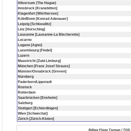
Hilversum (The Hague)
Innsbruck [Kranebitten]
Klagenfurt [Wörthersee]
Köln/Bonn [Konrad Adenauer]
Leipzig [Schkeuditz]
Linz [Horsching]
Lausanne [Lausanne-La Blecherette]
Locarno
Lugano [Agno]
Luxembourg [Findel]
Luzern
Maastricht [Zuid-Limburg]
München [Franz Josef Strauss]
Münster/Osnabrück [Greven]
Nürnberg
Paderborn/Lippstadt
Rostock
Rotterdam
Saarbrücken [Ensheim]
Salzburg
Stuttgart [Echterdingen]
Wien [Schwechat]
Zürich [Zürich-Kloten]
Billige Flüge Tioman / TOD 