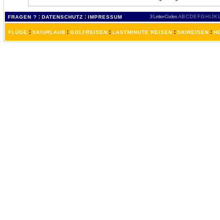
:
:
3 Letter-Codes
A
B
C
D
E
F
G
H
I
J
K
FRAGEN ?
DATENSCHUTZ
IMPRESSUM
:
:
:
:
:
FLÜGE
SKIURLAUB
GOLFREISEN
LASTMINUTE REISEN
SKIREISEN
H