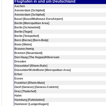
Flughafen in und um Deutschland
Aachen
Amsterdam [Schiphol]
Amsterdam [Schiphol]
Basel [Basel/Mulhouse EuroAirport]
Berlin [Metropolitan Area]
Berlin [Schönefeld]
Berlin [Tegel]
Berlin [Tempelhof]
Bern (Berne) [Bern-Belp]
Bonn [Wahn]
Braunschweig
Bremen [Neuenland]
Den Haag (The Hague)/Hilversum
Dresden
Düsseldorf [Rhein-Ruhr]
Düsseldorf/Köln/Bonn [Metropolitan Area]
Erfurt
Essen
Frankfurt [Rhein-Main]
Genf (Geneve) [Geneve-Cointrin]
Graz [Thalerhof]
Hahn
Hamburg [Fuhlsbüttel]
Hannover [Langenhagen]