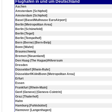
Flughafen in und um Deutschland
Aachen
Amsterdam [Schiphol]
Amsterdam [Schiphol]
Basel [Basel/Mulhouse EuroAirport]
Berlin [Metropolitan Area]
Berlin [Schönefeld]
Berlin [Tegel]
Berlin [Tempelhof]
Bern (Berne) [Bern-Belp]
Bonn [Wahn]
Braunschweig
Bremen [Neuenland]
Den Haag (The Hague)/Hilversum
Dresden
Düsseldorf [Rhein-Ruhr]
Düsseldorf/Köln/Bonn [Metropolitan Area]
Erfurt
Essen
Frankfurt [Rhein-Main]
Genf (Geneve) [Geneve-Cointrin]
Graz [Thalerhof]
Hahn
Hamburg [Fuhlsbüttel]
Hannover [Langenhagen]