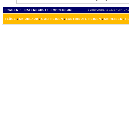
:
:
3 Letter-Codes
A
B
C
D
E
F
G
H
I
J
K
FRAGEN ?
DATENSCHUTZ
IMPRESSUM
:
:
:
:
:
FLÜGE
SKIURLAUB
GOLFREISEN
LASTMINUTE REISEN
SKIREISEN
H