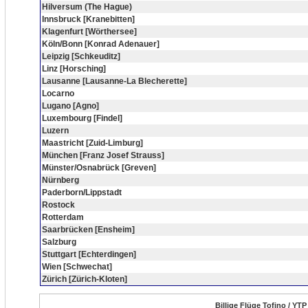
Hilversum (The Hague)
Innsbruck [Kranebitten]
Klagenfurt [Wörthersee]
Köln/Bonn [Konrad Adenauer]
Leipzig [Schkeuditz]
Linz [Horsching]
Lausanne [Lausanne-La Blecherette]
Locarno
Lugano [Agno]
Luxembourg [Findel]
Luzern
Maastricht [Zuid-Limburg]
München [Franz Josef Strauss]
Münster/Osnabrück [Greven]
Nürnberg
Paderborn/Lippstadt
Rostock
Rotterdam
Saarbrücken [Ensheim]
Salzburg
Stuttgart [Echterdingen]
Wien [Schwechat]
Zürich [Zürich-Kloten]
Billige Flüge Tofino / YT