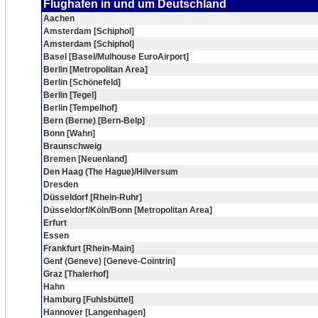
Flughafen in und um Deutschland
Aachen
Amsterdam [Schiphol]
Amsterdam [Schiphol]
Basel [Basel/Mulhouse EuroAirport]
Berlin [Metropolitan Area]
Berlin [Schönefeld]
Berlin [Tegel]
Berlin [Tempelhof]
Bern (Berne) [Bern-Belp]
Bonn [Wahn]
Braunschweig
Bremen [Neuenland]
Den Haag (The Hague)/Hilversum
Dresden
Düsseldorf [Rhein-Ruhr]
Düsseldorf/Köln/Bonn [Metropolitan Area]
Erfurt
Essen
Frankfurt [Rhein-Main]
Genf (Geneve) [Geneve-Cointrin]
Graz [Thalerhof]
Hahn
Hamburg [Fuhlsbüttel]
Hannover [Langenhagen]