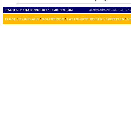
:
:
3 Letter-Codes
A
B
C
D
E
F
G
H
I
J
K
FRAGEN ?
DATENSCHUTZ
IMPRESSUM
:
:
:
:
:
FLÜGE
SKIURLAUB
GOLFREISEN
LASTMINUTE REISEN
SKIREISEN
H