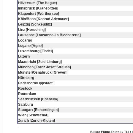
Hilversum (The Hague)
Innsbruck [Kranebitten]
Klagenfurt [Wörthersee]
Köln/Bonn [Konrad Adenauer]
Leipzig [Schkeuditz]
Linz [Horsching]
Lausanne [Lausanne-La Blecherette]
Locarno
Lugano [Agno]
Luxembourg [Findel]
Luzern
Maastricht [Zuid-Limburg]
München [Franz Josef Strauss]
Münster/Osnabrück [Greven]
Nürnberg
Paderborn/Lippstadt
Rostock
Rotterdam
Saarbrücken [Ensheim]
Salzburg
Stuttgart [Echterdingen]
Wien [Schwechat]
Zürich [Zürich-Kloten]
Billige Flüge Tolitoli / TLI 