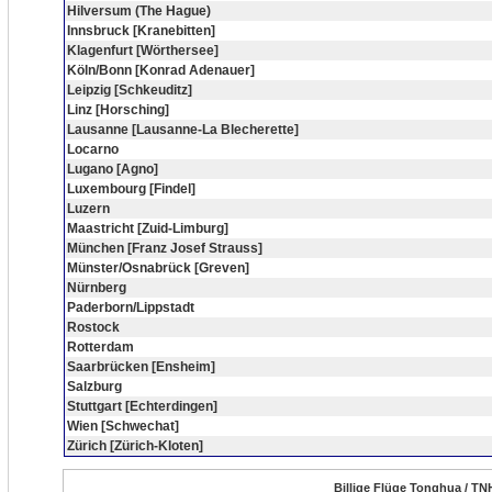
Hilversum (The Hague)
Innsbruck [Kranebitten]
Klagenfurt [Wörthersee]
Köln/Bonn [Konrad Adenauer]
Leipzig [Schkeuditz]
Linz [Horsching]
Lausanne [Lausanne-La Blecherette]
Locarno
Lugano [Agno]
Luxembourg [Findel]
Luzern
Maastricht [Zuid-Limburg]
München [Franz Josef Strauss]
Münster/Osnabrück [Greven]
Nürnberg
Paderborn/Lippstadt
Rostock
Rotterdam
Saarbrücken [Ensheim]
Salzburg
Stuttgart [Echterdingen]
Wien [Schwechat]
Zürich [Zürich-Kloten]
Billige Flüge Tonghua / TN