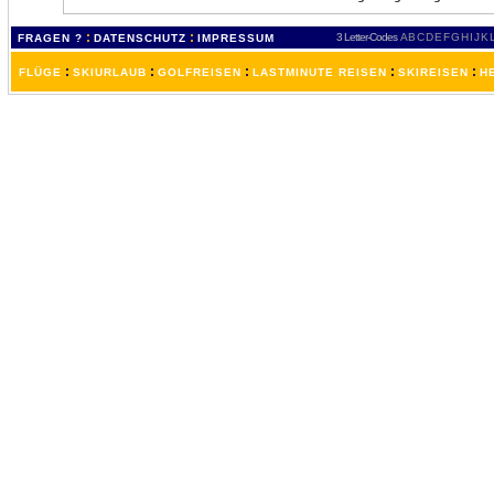
:
:
3 Letter-Codes
A
B
C
D
E
F
G
H
I
J
K
FRAGEN ?
DATENSCHUTZ
IMPRESSUM
:
:
:
:
:
FLÜGE
SKIURLAUB
GOLFREISEN
LASTMINUTE REISEN
SKIREISEN
H