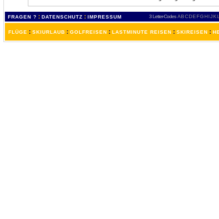
:
:
3 Letter-Codes
A
B
C
D
E
F
G
H
I
J
K
FRAGEN ?
DATENSCHUTZ
IMPRESSUM
:
:
:
:
:
FLÜGE
SKIURLAUB
GOLFREISEN
LASTMINUTE REISEN
SKIREISEN
H