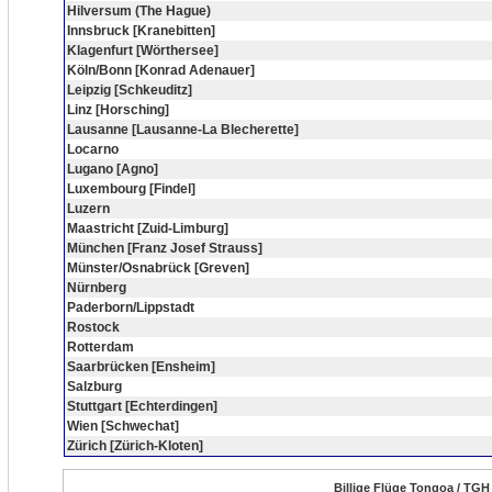
Hilversum (The Hague)
Innsbruck [Kranebitten]
Klagenfurt [Wörthersee]
Köln/Bonn [Konrad Adenauer]
Leipzig [Schkeuditz]
Linz [Horsching]
Lausanne [Lausanne-La Blecherette]
Locarno
Lugano [Agno]
Luxembourg [Findel]
Luzern
Maastricht [Zuid-Limburg]
München [Franz Josef Strauss]
Münster/Osnabrück [Greven]
Nürnberg
Paderborn/Lippstadt
Rostock
Rotterdam
Saarbrücken [Ensheim]
Salzburg
Stuttgart [Echterdingen]
Wien [Schwechat]
Zürich [Zürich-Kloten]
Billige Flüge Tongoa / TGH