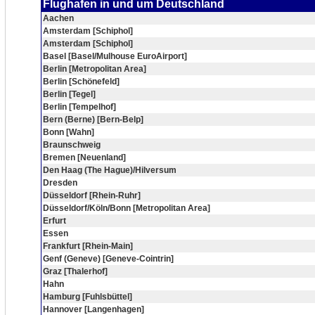
Flughafen in und um Deutschland
Aachen
Amsterdam [Schiphol]
Amsterdam [Schiphol]
Basel [Basel/Mulhouse EuroAirport]
Berlin [Metropolitan Area]
Berlin [Schönefeld]
Berlin [Tegel]
Berlin [Tempelhof]
Bern (Berne) [Bern-Belp]
Bonn [Wahn]
Braunschweig
Bremen [Neuenland]
Den Haag (The Hague)/Hilversum
Dresden
Düsseldorf [Rhein-Ruhr]
Düsseldorf/Köln/Bonn [Metropolitan Area]
Erfurt
Essen
Frankfurt [Rhein-Main]
Genf (Geneve) [Geneve-Cointrin]
Graz [Thalerhof]
Hahn
Hamburg [Fuhlsbüttel]
Hannover [Langenhagen]