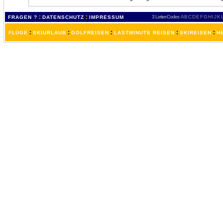
:
:
3 Letter-Codes
A
B
C
D
E
F
G
H
I
J
K
FRAGEN ?
DATENSCHUTZ
IMPRESSUM
:
:
:
:
:
FLÜGE
SKIURLAUB
GOLFREISEN
LASTMINUTE REISEN
SKIREISEN
H