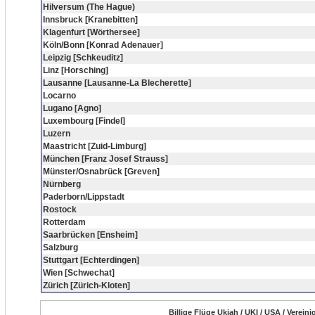
Hilversum (The Hague)
Innsbruck [Kranebitten]
Klagenfurt [Wörthersee]
Köln/Bonn [Konrad Adenauer]
Leipzig [Schkeuditz]
Linz [Horsching]
Lausanne [Lausanne-La Blecherette]
Locarno
Lugano [Agno]
Luxembourg [Findel]
Luzern
Maastricht [Zuid-Limburg]
München [Franz Josef Strauss]
Münster/Osnabrück [Greven]
Nürnberg
Paderborn/Lippstadt
Rostock
Rotterdam
Saarbrücken [Ensheim]
Salzburg
Stuttgart [Echterdingen]
Wien [Schwechat]
Zürich [Zürich-Kloten]
Billige Flüge Ukiah / UKI / USA / Verei