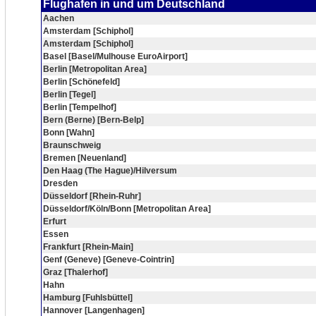
Flughafen in und um Deutschland
Aachen
Amsterdam [Schiphol]
Amsterdam [Schiphol]
Basel [Basel/Mulhouse EuroAirport]
Berlin [Metropolitan Area]
Berlin [Schönefeld]
Berlin [Tegel]
Berlin [Tempelhof]
Bern (Berne) [Bern-Belp]
Bonn [Wahn]
Braunschweig
Bremen [Neuenland]
Den Haag (The Hague)/Hilversum
Dresden
Düsseldorf [Rhein-Ruhr]
Düsseldorf/Köln/Bonn [Metropolitan Area]
Erfurt
Essen
Frankfurt [Rhein-Main]
Genf (Geneve) [Geneve-Cointrin]
Graz [Thalerhof]
Hahn
Hamburg [Fuhlsbüttel]
Hannover [Langenhagen]