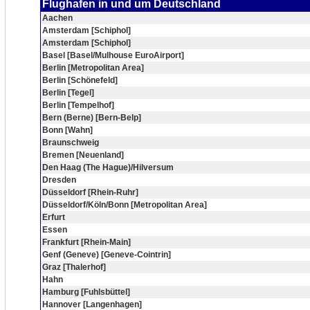
Flughafen in und um Deutschland
Aachen
Amsterdam [Schiphol]
Amsterdam [Schiphol]
Basel [Basel/Mulhouse EuroAirport]
Berlin [Metropolitan Area]
Berlin [Schönefeld]
Berlin [Tegel]
Berlin [Tempelhof]
Bern (Berne) [Bern-Belp]
Bonn [Wahn]
Braunschweig
Bremen [Neuenland]
Den Haag (The Hague)/Hilversum
Dresden
Düsseldorf [Rhein-Ruhr]
Düsseldorf/Köln/Bonn [Metropolitan Area]
Erfurt
Essen
Frankfurt [Rhein-Main]
Genf (Geneve) [Geneve-Cointrin]
Graz [Thalerhof]
Hahn
Hamburg [Fuhlsbüttel]
Hannover [Langenhagen]