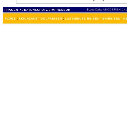
:
:
3 Letter-Codes
A
B
C
D
E
F
G
H
I
J
K
FRAGEN ?
DATENSCHUTZ
IMPRESSUM
:
:
:
:
:
FLÜGE
SKIURLAUB
GOLFREISEN
LASTMINUTE REISEN
SKIREISEN
H