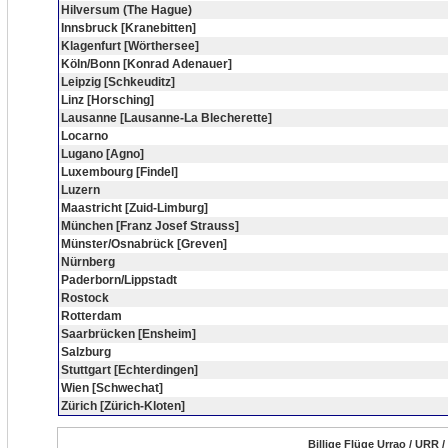
Hilversum (The Hague)
Innsbruck [Kranebitten]
Klagenfurt [Wörthersee]
Köln/Bonn [Konrad Adenauer]
Leipzig [Schkeuditz]
Linz [Horsching]
Lausanne [Lausanne-La Blecherette]
Locarno
Lugano [Agno]
Luxembourg [Findel]
Luzern
Maastricht [Zuid-Limburg]
München [Franz Josef Strauss]
Münster/Osnabrück [Greven]
Nürnberg
Paderborn/Lippstadt
Rostock
Rotterdam
Saarbrücken [Ensheim]
Salzburg
Stuttgart [Echterdingen]
Wien [Schwechat]
Zürich [Zürich-Kloten]
Billige Flüge Urrao / URR 