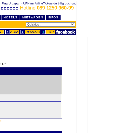
Flug Uruapan - UPN mit AirlineTickets.de billig buchen.
Hotline
089 1250 960-99
HOTELS
MIETWAGEN
INFOS
S.DE!