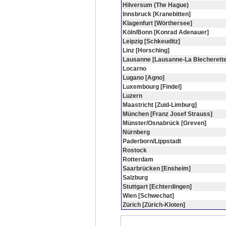
Hilversum (The Hague)
Innsbruck [Kranebitten]
Klagenfurt [Wörthersee]
Köln/Bonn [Konrad Adenauer]
Leipzig [Schkeuditz]
Linz [Horsching]
Lausanne [Lausanne-La Blecherette
Locarno
Lugano [Agno]
Luxembourg [Findel]
Luzern
Maastricht [Zuid-Limburg]
München [Franz Josef Strauss]
Münster/Osnabrück [Greven]
Nürnberg
Paderborn/Lippstadt
Rostock
Rotterdam
Saarbrücken [Ensheim]
Salzburg
Stuttgart [Echterdingen]
Wien [Schwechat]
Zürich [Zürich-Kloten]