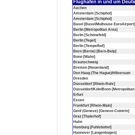
Flughafen in und um Deut
Aachen
Amsterdam [Schiphol]
Amsterdam [Schiphol]
Basel [Basel/Mulhouse EuroAirport]
Berlin [Metropolitan Area]
Berlin [Schönefeld]
Berlin [Tegel]
Berlin [Tempelhof]
Bern (Berne) [Bern-Belp]
Bonn [Wahn]
Braunschweig
Bremen [Neuenland]
Den Haag (The Hague)/Hilversum
Dresden
Düsseldorf [Rhein-Ruhr]
Düsseldorf/Köln/Bonn [Metropolitan
Erfurt
Essen
Frankfurt [Rhein-Main]
Genf (Geneve) [Geneve-Cointrin]
Graz [Thalerhof]
Hahn
Hamburg [Fuhlsbüttel]
Hannover [Langenhagen]