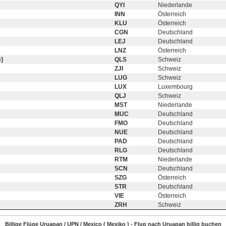
QYI
Niederlande
INN
Österreich
KLU
Österreich
CGN
Deutschland
LEJ
Deutschland
LNZ
Österreich
]
QLS
Schweiz
ZJI
Schweiz
LUG
Schweiz
LUX
Luxembourg
QLJ
Schweiz
MST
Niederlande
MUC
Deutschland
FMO
Deutschland
NUE
Deutschland
PAD
Deutschland
RLG
Deutschland
RTM
Niederlande
SCN
Deutschland
SZG
Österreich
STR
Deutschland
VIE
Österreich
ZRH
Schweiz
Billige Flüge Uruapan / UPN / Mexico ( Mexiko ) - Flug nach Uruapan billig buchen