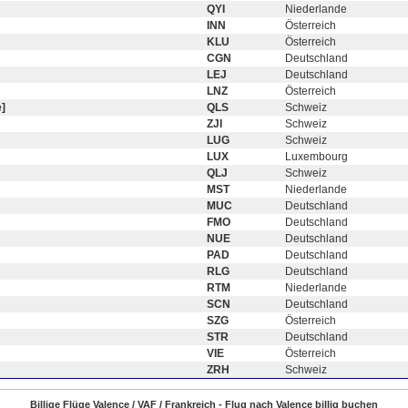
QYI
Niederlande
INN
Österreich
KLU
Österreich
CGN
Deutschland
LEJ
Deutschland
LNZ
Österreich
]
QLS
Schweiz
ZJI
Schweiz
LUG
Schweiz
LUX
Luxembourg
QLJ
Schweiz
MST
Niederlande
MUC
Deutschland
FMO
Deutschland
NUE
Deutschland
PAD
Deutschland
RLG
Deutschland
RTM
Niederlande
SCN
Deutschland
SZG
Österreich
STR
Deutschland
VIE
Österreich
ZRH
Schweiz
Billige Flüge Valence / VAF / Frankreich - Flug nach Valence billig buchen