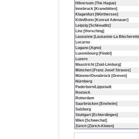
Hilversum (The Hague)
Innsbruck [Kranebitten]
Klagenfurt [Wörthersee]
Köln/Bonn [Konrad Adenauer]
Leipzig [Schkeuditz]
Linz [Horsching]
Lausanne [Lausanne-La Blecherette
Locarno
Lugano [Agno]
Luxembourg [Findel]
Luzern
Maastricht [Zuid-Limburg]
München [Franz Josef Strauss]
Münster/Osnabrück [Greven]
Nürnberg
Paderborn/Lippstadt
Rostock
Rotterdam
Saarbrücken [Ensheim]
Salzburg
Stuttgart [Echterdingen]
Wien [Schwechat]
Zürich [Zürich-Kloten]