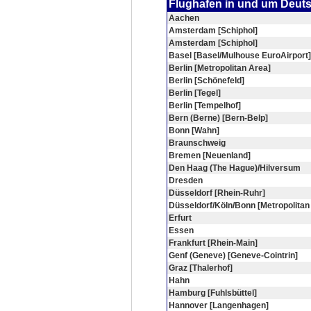
Flughafen in und um Deut
Aachen
Amsterdam [Schiphol]
Amsterdam [Schiphol]
Basel [Basel/Mulhouse EuroAirport]
Berlin [Metropolitan Area]
Berlin [Schönefeld]
Berlin [Tegel]
Berlin [Tempelhof]
Bern (Berne) [Bern-Belp]
Bonn [Wahn]
Braunschweig
Bremen [Neuenland]
Den Haag (The Hague)/Hilversum
Dresden
Düsseldorf [Rhein-Ruhr]
Düsseldorf/Köln/Bonn [Metropolitan
Erfurt
Essen
Frankfurt [Rhein-Main]
Genf (Geneve) [Geneve-Cointrin]
Graz [Thalerhof]
Hahn
Hamburg [Fuhlsbüttel]
Hannover [Langenhagen]