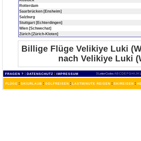
Rostock
Rotterdam
Saarbrücken [Ensheim]
Salzburg
Stuttgart [Echterdingen]
Wien [Schwechat]
Zürich [Zürich-Kloten]
Billige Flüge Velikiye Luki (W
nach Velikiye Luki (
:
:
3 Letter-Codes
A
B
C
D
E
F
G
H
I
J
K
FRAGEN ?
DATENSCHUTZ
IMPRESSUM
:
:
:
:
:
FLÜGE
SKIURLAUB
GOLFREISEN
LASTMINUTE REISEN
SKIREISEN
H