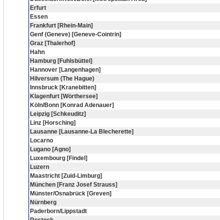
Erfurt
Essen
Frankfurt [Rhein-Main]
Genf (Geneve) [Geneve-Cointrin]
Graz [Thalerhof]
Hahn
Hamburg [Fuhlsbüttel]
Hannover [Langenhagen]
Hilversum (The Hague)
Innsbruck [Kranebitten]
Klagenfurt [Wörthersee]
Köln/Bonn [Konrad Adenauer]
Leipzig [Schkeuditz]
Linz [Horsching]
Lausanne [Lausanne-La Blecherette]
Locarno
Lugano [Agno]
Luxembourg [Findel]
Luzern
Maastricht [Zuid-Limburg]
München [Franz Josef Strauss]
Münster/Osnabrück [Greven]
Nürnberg
Paderborn/Lippstadt