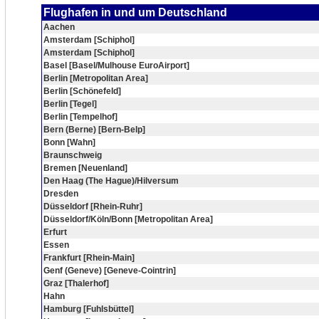
Flughafen in und um Deutschland
Aachen
Amsterdam [Schiphol]
Amsterdam [Schiphol]
Basel [Basel/Mulhouse EuroAirport]
Berlin [Metropolitan Area]
Berlin [Schönefeld]
Berlin [Tegel]
Berlin [Tempelhof]
Bern (Berne) [Bern-Belp]
Bonn [Wahn]
Braunschweig
Bremen [Neuenland]
Den Haag (The Hague)/Hilversum
Dresden
Düsseldorf [Rhein-Ruhr]
Düsseldorf/Köln/Bonn [Metropolitan Area]
Erfurt
Essen
Frankfurt [Rhein-Main]
Genf (Geneve) [Geneve-Cointrin]
Graz [Thalerhof]
Hahn
Hamburg [Fuhlsbüttel]