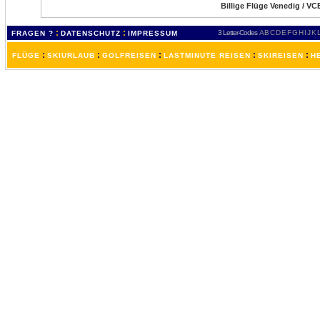
Billige Flüge Venedig / VCE
:
:
3 Letter-Codes
A
B
C
D
E
F
G
H
I
J
K
FRAGEN ?
DATENSCHUTZ
IMPRESSUM
:
:
:
:
:
FLÜGE
SKIURLAUB
GOLFREISEN
LASTMINUTE REISEN
SKIREISEN
H