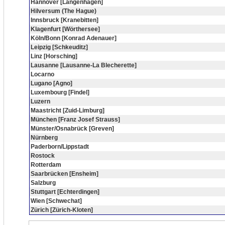
Hannover [Langenhagen]
Hilversum (The Hague)
Innsbruck [Kranebitten]
Klagenfurt [Wörthersee]
Köln/Bonn [Konrad Adenauer]
Leipzig [Schkeuditz]
Linz [Horsching]
Lausanne [Lausanne-La Blecherette]
Locarno
Lugano [Agno]
Luxembourg [Findel]
Luzern
Maastricht [Zuid-Limburg]
München [Franz Josef Strauss]
Münster/Osnabrück [Greven]
Nürnberg
Paderborn/Lippstadt
Rostock
Rotterdam
Saarbrücken [Ensheim]
Salzburg
Stuttgart [Echterdingen]
Wien [Schwechat]
Zürich [Zürich-Kloten]