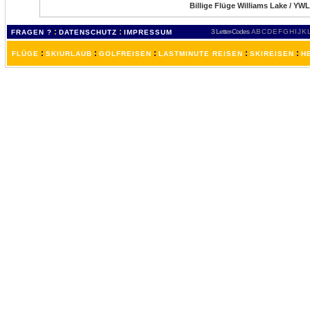
Billige Flüge Williams Lake / YWL
:
:
3 Letter-Codes
A
B
C
D
E
F
G
H
I
J
K
FRAGEN ?
DATENSCHUTZ
IMPRESSUM
:
:
:
:
:
FLÜGE
SKIURLAUB
GOLFREISEN
LASTMINUTE REISEN
SKIREISEN
H