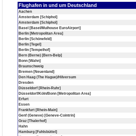
Flughafen in und um Deutschland
Aachen
Amsterdam [Schiphol]
Amsterdam [Schiphol]
Basel [Basel/Mulhouse EuroAirport]
Berlin [Metropolitan Area]
Berlin [Schönefeld]
Berlin [Tegel]
Berlin [Tempelhof]
Bern (Berne) [Bern-Belp]
Bonn [Wahn]
Braunschweig
Bremen [Neuenland]
Den Haag (The Hague)/Hilversum
Dresden
Düsseldorf [Rhein-Ruhr]
Düsseldorf/Köln/Bonn [Metropolitan Area]
Erfurt
Essen
Frankfurt [Rhein-Main]
Genf (Geneve) [Geneve-Cointrin]
Graz [Thalerhof]
Hahn
Hamburg [Fuhlsbüttel]