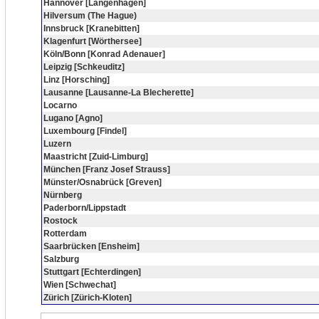
Hannover [Langenhagen]
Hilversum (The Hague)
Innsbruck [Kranebitten]
Klagenfurt [Wörthersee]
Köln/Bonn [Konrad Adenauer]
Leipzig [Schkeuditz]
Linz [Horsching]
Lausanne [Lausanne-La Blecherette]
Locarno
Lugano [Agno]
Luxembourg [Findel]
Luzern
Maastricht [Zuid-Limburg]
München [Franz Josef Strauss]
Münster/Osnabrück [Greven]
Nürnberg
Paderborn/Lippstadt
Rostock
Rotterdam
Saarbrücken [Ensheim]
Salzburg
Stuttgart [Echterdingen]
Wien [Schwechat]
Zürich [Zürich-Kloten]