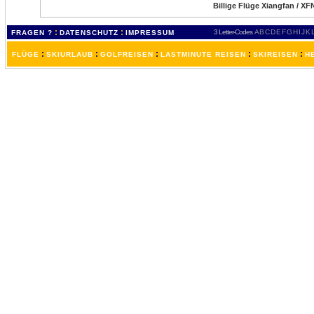
Billige Flüge Xiangfan / XF
:
:
3 Letter-Codes
A
B
C
D
E
F
G
H
I
J
K
FRAGEN ?
DATENSCHUTZ
IMPRESSUM
:
:
:
:
:
FLÜGE
SKIURLAUB
GOLFREISEN
LASTMINUTE REISEN
SKIREISEN
H