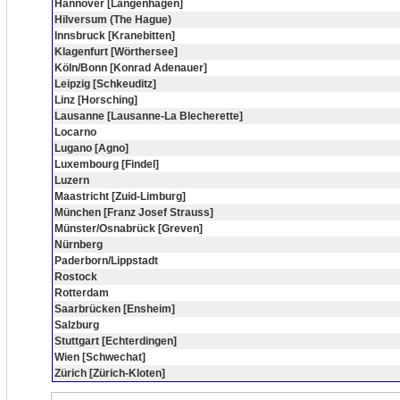
Hannover [Langenhagen]
Hilversum (The Hague)
Innsbruck [Kranebitten]
Klagenfurt [Wörthersee]
Köln/Bonn [Konrad Adenauer]
Leipzig [Schkeuditz]
Linz [Horsching]
Lausanne [Lausanne-La Blecherette]
Locarno
Lugano [Agno]
Luxembourg [Findel]
Luzern
Maastricht [Zuid-Limburg]
München [Franz Josef Strauss]
Münster/Osnabrück [Greven]
Nürnberg
Paderborn/Lippstadt
Rostock
Rotterdam
Saarbrücken [Ensheim]
Salzburg
Stuttgart [Echterdingen]
Wien [Schwechat]
Zürich [Zürich-Kloten]