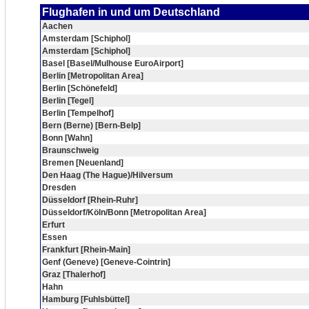
Flughafen in und um Deutschland
Aachen
Amsterdam [Schiphol]
Amsterdam [Schiphol]
Basel [Basel/Mulhouse EuroAirport]
Berlin [Metropolitan Area]
Berlin [Schönefeld]
Berlin [Tegel]
Berlin [Tempelhof]
Bern (Berne) [Bern-Belp]
Bonn [Wahn]
Braunschweig
Bremen [Neuenland]
Den Haag (The Hague)/Hilversum
Dresden
Düsseldorf [Rhein-Ruhr]
Düsseldorf/Köln/Bonn [Metropolitan Area]
Erfurt
Essen
Frankfurt [Rhein-Main]
Genf (Geneve) [Geneve-Cointrin]
Graz [Thalerhof]
Hahn
Hamburg [Fuhlsbüttel]