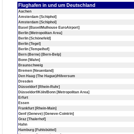
Flughafen in und um Deutschland
Aachen
Amsterdam [Schiphol]
Amsterdam [Schiphol]
Basel [Basel/Mulhouse EuroAirport]
Berlin [Metropolitan Area]
Berlin [Schönefeld]
Berlin [Tegel]
Berlin [Tempelhof]
Bern (Berne) [Bern-Belp]
Bonn [Wahn]
Braunschweig
Bremen [Neuenland]
Den Haag (The Hague)/Hilversum
Dresden
Düsseldorf [Rhein-Ruhr]
Düsseldorf/Köln/Bonn [Metropolitan Area]
Erfurt
Essen
Frankfurt [Rhein-Main]
Genf (Geneve) [Geneve-Cointrin]
Graz [Thalerhof]
Hahn
Hamburg [Fuhlsbüttel]