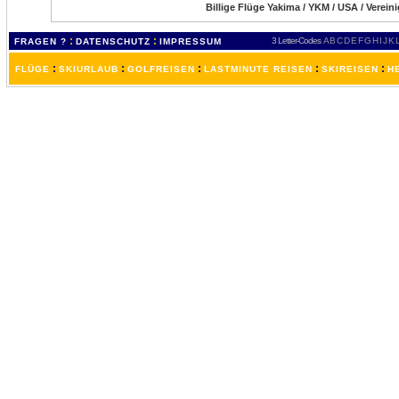
Billige Flüge Yakima / YKM / USA / Verein
:
:
3 Letter-Codes
A
B
C
D
E
F
G
H
I
J
K
FRAGEN ?
DATENSCHUTZ
IMPRESSUM
:
:
:
:
:
FLÜGE
SKIURLAUB
GOLFREISEN
LASTMINUTE REISEN
SKIREISEN
H