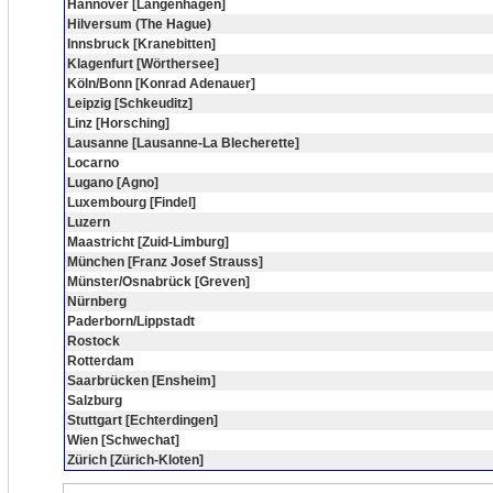
Hannover [Langenhagen]
Hilversum (The Hague)
Innsbruck [Kranebitten]
Klagenfurt [Wörthersee]
Köln/Bonn [Konrad Adenauer]
Leipzig [Schkeuditz]
Linz [Horsching]
Lausanne [Lausanne-La Blecherette]
Locarno
Lugano [Agno]
Luxembourg [Findel]
Luzern
Maastricht [Zuid-Limburg]
München [Franz Josef Strauss]
Münster/Osnabrück [Greven]
Nürnberg
Paderborn/Lippstadt
Rostock
Rotterdam
Saarbrücken [Ensheim]
Salzburg
Stuttgart [Echterdingen]
Wien [Schwechat]
Zürich [Zürich-Kloten]