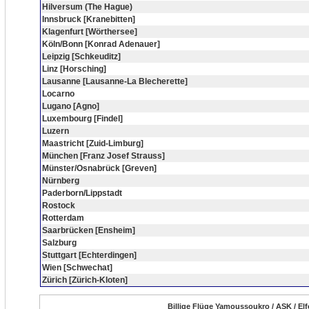
Hilversum (The Hague)
Innsbruck [Kranebitten]
Klagenfurt [Wörthersee]
Köln/Bonn [Konrad Adenauer]
Leipzig [Schkeuditz]
Linz [Horsching]
Lausanne [Lausanne-La Blecherette]
Locarno
Lugano [Agno]
Luxembourg [Findel]
Luzern
Maastricht [Zuid-Limburg]
München [Franz Josef Strauss]
Münster/Osnabrück [Greven]
Nürnberg
Paderborn/Lippstadt
Rostock
Rotterdam
Saarbrücken [Ensheim]
Salzburg
Stuttgart [Echterdingen]
Wien [Schwechat]
Zürich [Zürich-Kloten]
Billige Flüge Yamoussoukro / ASK / E