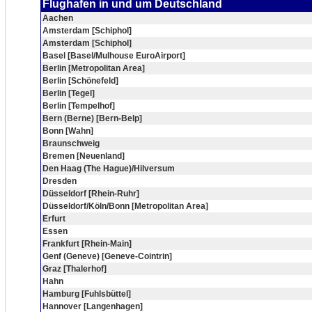
Flughafen in und um Deutschland
Aachen
Amsterdam [Schiphol]
Amsterdam [Schiphol]
Basel [Basel/Mulhouse EuroAirport]
Berlin [Metropolitan Area]
Berlin [Schönefeld]
Berlin [Tegel]
Berlin [Tempelhof]
Bern (Berne) [Bern-Belp]
Bonn [Wahn]
Braunschweig
Bremen [Neuenland]
Den Haag (The Hague)/Hilversum
Dresden
Düsseldorf [Rhein-Ruhr]
Düsseldorf/Köln/Bonn [Metropolitan Area]
Erfurt
Essen
Frankfurt [Rhein-Main]
Genf (Geneve) [Geneve-Cointrin]
Graz [Thalerhof]
Hahn
Hamburg [Fuhlsbüttel]
Hannover [Langenhagen]