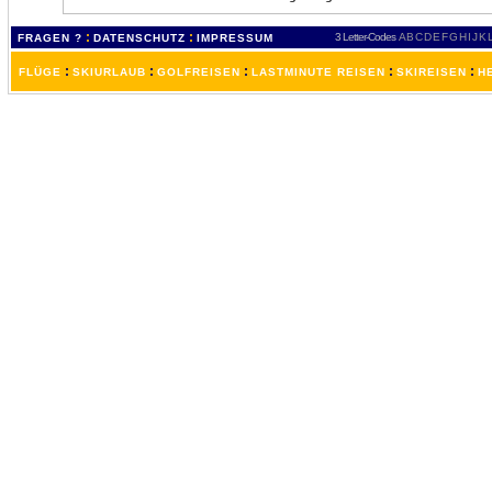
:
:
3 Letter-Codes
A
B
C
D
E
F
G
H
I
J
K
FRAGEN ?
DATENSCHUTZ
IMPRESSUM
:
:
:
:
:
FLÜGE
SKIURLAUB
GOLFREISEN
LASTMINUTE REISEN
SKIREISEN
H