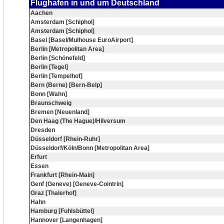
Flughafen in und um Deutschland
Aachen
Amsterdam [Schiphol]
Amsterdam [Schiphol]
Basel [Basel/Mulhouse EuroAirport]
Berlin [Metropolitan Area]
Berlin [Schönefeld]
Berlin [Tegel]
Berlin [Tempelhof]
Bern (Berne) [Bern-Belp]
Bonn [Wahn]
Braunschweig
Bremen [Neuenland]
Den Haag (The Hague)/Hilversum
Dresden
Düsseldorf [Rhein-Ruhr]
Düsseldorf/Köln/Bonn [Metropolitan Area]
Erfurt
Essen
Frankfurt [Rhein-Main]
Genf (Geneve) [Geneve-Cointrin]
Graz [Thalerhof]
Hahn
Hamburg [Fuhlsbüttel]
Hannover [Langenhagen]