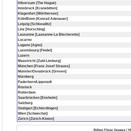
Hilversum (The Hague)
Innsbruck [Kranebitten]
Klagenfurt [Wörthersee]
Köln/Bonn [Konrad Adenauer]
Leipzig [Schkeuditz]
Linz [Horsching]
Lausanne [Lausanne-La Blecherette]
Locarno
Lugano [Agno]
Luxembourg [Findel]
Luzern
Maastricht [Zuid-Limburg]
München [Franz Josef Strauss]
Münster/Osnabrück [Greven]
Nürnberg
Paderborn/Lippstadt
Rostock
Rotterdam
Saarbrücken [Ensheim]
Salzburg
Stuttgart [Echterdingen]
Wien [Schwechat]
Zürich [Zürich-Kloten]
Billige Flüge Yasawa / Y