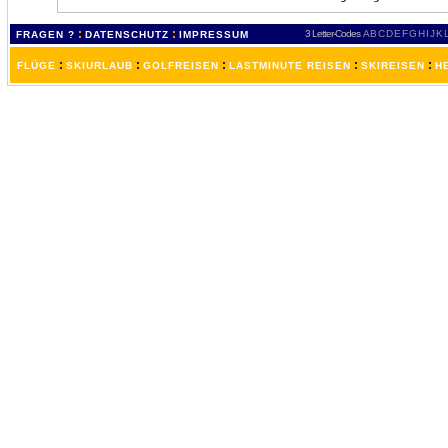
:
:
3 Letter-Codes
A
B
C
D
E
F
G
H
I
J
K
FRAGEN ?
DATENSCHUTZ
IMPRESSUM
:
:
:
:
:
FLÜGE
SKIURLAUB
GOLFREISEN
LASTMINUTE REISEN
SKIREISEN
H