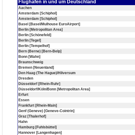
Flughafen in und um Deutschland
Aachen
Amsterdam [Schiphol]
Amsterdam [Schiphol]
Basel [Basel/Mulhouse EuroAirport]
Berlin [Metropolitan Area]
Berlin [Schönefeld]
Berlin [Tegel]
Berlin [Tempelhof]
Bern (Berne) [Bern-Belp]
Bonn [Wahn]
Braunschweig
Bremen [Neuenland]
Den Haag (The Hague)/Hilversum
Dresden
Düsseldorf [Rhein-Ruhr]
Düsseldorf/Köln/Bonn [Metropolitan Area]
Erfurt
Essen
Frankfurt [Rhein-Main]
Genf (Geneve) [Geneve-Cointrin]
Graz [Thalerhof]
Hahn
Hamburg [Fuhlsbüttel]
Hannover [Langenhagen]