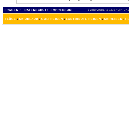
:
:
3 Letter-Codes
A
B
C
D
E
F
G
H
I
J
K
FRAGEN ?
DATENSCHUTZ
IMPRESSUM
:
:
:
:
:
FLÜGE
SKIURLAUB
GOLFREISEN
LASTMINUTE REISEN
SKIREISEN
H