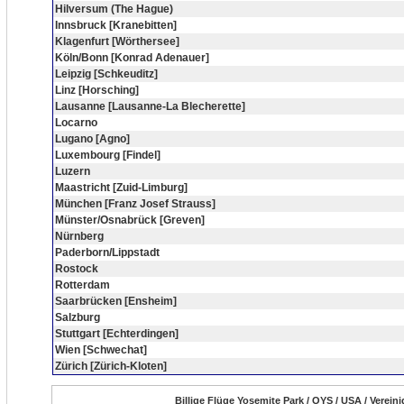
Hilversum (The Hague)
Innsbruck [Kranebitten]
Klagenfurt [Wörthersee]
Köln/Bonn [Konrad Adenauer]
Leipzig [Schkeuditz]
Linz [Horsching]
Lausanne [Lausanne-La Blecherette]
Locarno
Lugano [Agno]
Luxembourg [Findel]
Luzern
Maastricht [Zuid-Limburg]
München [Franz Josef Strauss]
Münster/Osnabrück [Greven]
Nürnberg
Paderborn/Lippstadt
Rostock
Rotterdam
Saarbrücken [Ensheim]
Salzburg
Stuttgart [Echterdingen]
Wien [Schwechat]
Zürich [Zürich-Kloten]
Billige Flüge Yosemite Park / OYS / USA / Verein