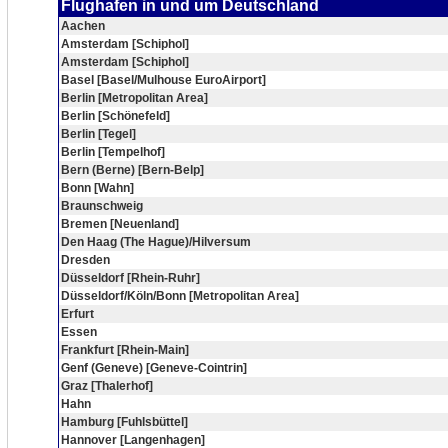
Flughafen in und um Deutschland
Aachen
Amsterdam [Schiphol]
Amsterdam [Schiphol]
Basel [Basel/Mulhouse EuroAirport]
Berlin [Metropolitan Area]
Berlin [Schönefeld]
Berlin [Tegel]
Berlin [Tempelhof]
Bern (Berne) [Bern-Belp]
Bonn [Wahn]
Braunschweig
Bremen [Neuenland]
Den Haag (The Hague)/Hilversum
Dresden
Düsseldorf [Rhein-Ruhr]
Düsseldorf/Köln/Bonn [Metropolitan Area]
Erfurt
Essen
Frankfurt [Rhein-Main]
Genf (Geneve) [Geneve-Cointrin]
Graz [Thalerhof]
Hahn
Hamburg [Fuhlsbüttel]
Hannover [Langenhagen]