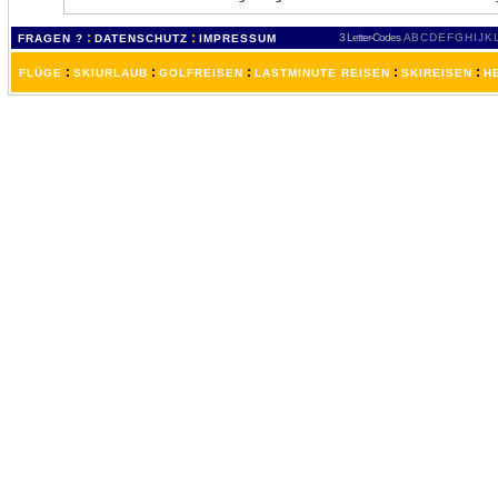
:
:
3 Letter-Codes
A
B
C
D
E
F
G
H
I
J
K
FRAGEN ?
DATENSCHUTZ
IMPRESSUM
:
:
:
:
:
FLÜGE
SKIURLAUB
GOLFREISEN
LASTMINUTE REISEN
SKIREISEN
H