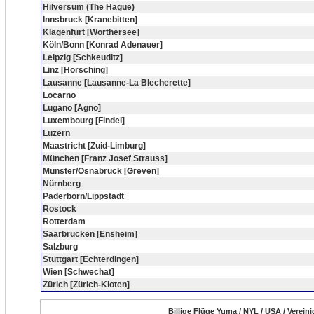
Hilversum (The Hague)
Innsbruck [Kranebitten]
Klagenfurt [Wörthersee]
Köln/Bonn [Konrad Adenauer]
Leipzig [Schkeuditz]
Linz [Horsching]
Lausanne [Lausanne-La Blecherette]
Locarno
Lugano [Agno]
Luxembourg [Findel]
Luzern
Maastricht [Zuid-Limburg]
München [Franz Josef Strauss]
Münster/Osnabrück [Greven]
Nürnberg
Paderborn/Lippstadt
Rostock
Rotterdam
Saarbrücken [Ensheim]
Salzburg
Stuttgart [Echterdingen]
Wien [Schwechat]
Zürich [Zürich-Kloten]
Billige Flüge Yuma / NYL / USA / Verein