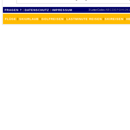
:
:
3 Letter-Codes
A
B
C
D
E
F
G
H
I
J
K
FRAGEN ?
DATENSCHUTZ
IMPRESSUM
:
:
:
:
:
FLÜGE
SKIURLAUB
GOLFREISEN
LASTMINUTE REISEN
SKIREISEN
H