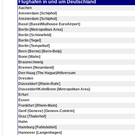
Flughafen in und um Deutschland
Aachen
Amsterdam [Schiphol]
Amsterdam [Schiphol]
Basel [Basel/Mulhouse EuroAirport]
Berlin [Metropolitan Area]
Berlin [Schönefeld]
Berlin [Tegel]
Berlin [Tempelhof]
Bern (Berne) [Bern-Belp]
Bonn [Wahn]
Braunschweig
Bremen [Neuenland]
Den Haag (The Hague)/Hilversum
Dresden
Düsseldorf [Rhein-Ruhr]
Düsseldorf/Köln/Bonn [Metropolitan Area]
Erfurt
Essen
Frankfurt [Rhein-Main]
Genf (Geneve) [Geneve-Cointrin]
Graz [Thalerhof]
Hahn
Hamburg [Fuhlsbüttel]
Hannover [Langenhagen]