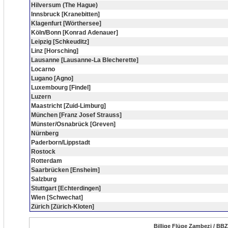
Hilversum (The Hague)
Innsbruck [Kranebitten]
Klagenfurt [Wörthersee]
Köln/Bonn [Konrad Adenauer]
Leipzig [Schkeuditz]
Linz [Horsching]
Lausanne [Lausanne-La Blecherette]
Locarno
Lugano [Agno]
Luxembourg [Findel]
Luzern
Maastricht [Zuid-Limburg]
München [Franz Josef Strauss]
Münster/Osnabrück [Greven]
Nürnberg
Paderborn/Lippstadt
Rostock
Rotterdam
Saarbrücken [Ensheim]
Salzburg
Stuttgart [Echterdingen]
Wien [Schwechat]
Zürich [Zürich-Kloten]
Billige Flüge Zambezi / BBZ