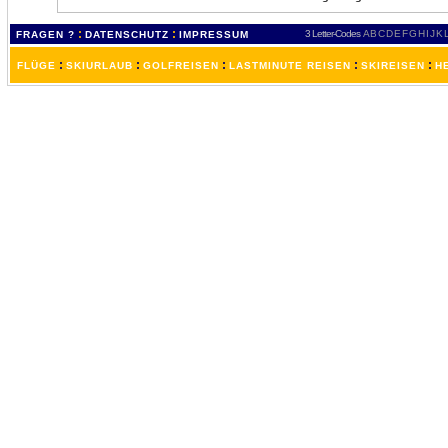
:
:
3 Letter-Codes
A
B
C
D
E
F
G
H
I
J
K
FRAGEN ?
DATENSCHUTZ
IMPRESSUM
:
:
:
:
:
FLÜGE
SKIURLAUB
GOLFREISEN
LASTMINUTE REISEN
SKIREISEN
H