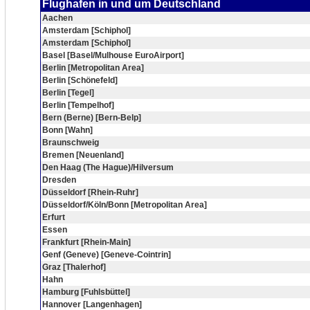
Flughafen in und um Deutschland
Aachen
Amsterdam [Schiphol]
Amsterdam [Schiphol]
Basel [Basel/Mulhouse EuroAirport]
Berlin [Metropolitan Area]
Berlin [Schönefeld]
Berlin [Tegel]
Berlin [Tempelhof]
Bern (Berne) [Bern-Belp]
Bonn [Wahn]
Braunschweig
Bremen [Neuenland]
Den Haag (The Hague)/Hilversum
Dresden
Düsseldorf [Rhein-Ruhr]
Düsseldorf/Köln/Bonn [Metropolitan Area]
Erfurt
Essen
Frankfurt [Rhein-Main]
Genf (Geneve) [Geneve-Cointrin]
Graz [Thalerhof]
Hahn
Hamburg [Fuhlsbüttel]
Hannover [Langenhagen]