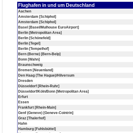
Flughafen in und um Deutschland
Aachen
Amsterdam [Schiphol]
Amsterdam [Schiphol]
Basel [Basel/Mulhouse EuroAirport]
Berlin [Metropolitan Area]
Berlin [Schönefeld]
Berlin [Tegel]
Berlin [Tempelhof]
Bern (Berne) [Bern-Belp]
Bonn [Wahn]
Braunschweig
Bremen [Neuenland]
Den Haag (The Hague)/Hilversum
Dresden
Düsseldorf [Rhein-Ruhr]
Düsseldorf/Köln/Bonn [Metropolitan Area]
Erfurt
Essen
Frankfurt [Rhein-Main]
Genf (Geneve) [Geneve-Cointrin]
Graz [Thalerhof]
Hahn
Hamburg [Fuhlsbüttel]