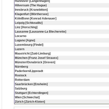
Hannover [Langenhagen]
Hilversum (The Hague)
Innsbruck [Kranebitten]
Klagenfurt [Wörthersee]
Köln/Bonn [Konrad Adenauer]
Leipzig [Schkeuditz]
Linz [Horsching]
Lausanne [Lausanne-La Blecherette]
Locarno
Lugano [Agno]
Luxembourg [Findel]
Luzern
Maastricht [Zuid-Limburg]
München [Franz Josef Strauss]
Münster/Osnabrück [Greven]
Nürnberg
Paderborn/Lippstadt
Rostock
Rotterdam
Saarbrücken [Ensheim]
Salzburg
Stuttgart [Echterdingen]
Wien [Schwechat]
Zürich [Zürich-Kloten]