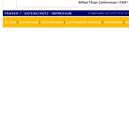
Billige Flüge Zamboanga / ZAM /
:
:
3 Letter-Codes
A
B
C
D
E
F
G
H
I
J
K
FRAGEN ?
DATENSCHUTZ
IMPRESSUM
:
:
:
:
:
FLÜGE
SKIURLAUB
GOLFREISEN
LASTMINUTE REISEN
SKIREISEN
H