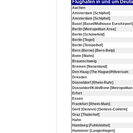
Flughafen in und um Deut
Aachen
Amsterdam [Schiphol]
Amsterdam [Schiphol]
Basel [Basel/Mulhouse EuroAirport]
Berlin [Metropolitan Area]
Berlin [Schönefeld]
Berlin [Tegel]
Berlin [Tempelhof]
Bern (Berne) [Bern-Belp]
Bonn [Wahn]
Braunschweig
Bremen [Neuenland]
Den Haag (The Hague)/Hilversum
Dresden
Düsseldorf [Rhein-Ruhr]
Düsseldorf/Köln/Bonn [Metropolitan
Erfurt
Essen
Frankfurt [Rhein-Main]
Genf (Geneve) [Geneve-Cointrin]
Graz [Thalerhof]
Hahn
Hamburg [Fuhlsbüttel]
Hannover [Langenhagen]