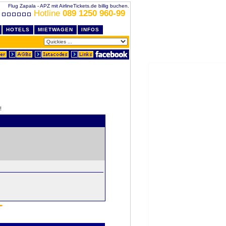
Flug Zapala - APZ mit AirlineTickets.de billig buchen.
Hotline
089 1250 960-99
HOTELS
MIETWAGEN
INFOS
!