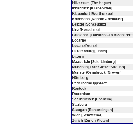
Hilversum (The Hague)
Innsbruck [Kranebitten]
Klagenfurt [Wörthersee]
Köln/Bonn [Konrad Adenauer]
Leipzig [Schkeuditz]
Linz [Horsching]
Lausanne [Lausanne-La Blecherette
Locarno
Lugano [Agno]
Luxembourg [Findel]
Luzern
Maastricht [Zuid-Limburg]
München [Franz Josef Strauss]
Münster/Osnabrück [Greven]
Nürnberg
Paderborn/Lippstadt
Rostock
Rotterdam
Saarbrücken [Ensheim]
Salzburg
Stuttgart [Echterdingen]
Wien [Schwechat]
Zürich [Zürich-Kloten]