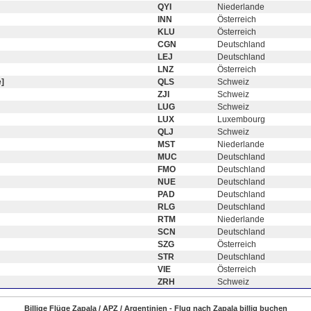
QYI
Niederlande
INN
Österreich
KLU
Österreich
CGN
Deutschland
LEJ
Deutschland
LNZ
Österreich
]
QLS
Schweiz
ZJI
Schweiz
LUG
Schweiz
LUX
Luxembourg
QLJ
Schweiz
MST
Niederlande
MUC
Deutschland
FMO
Deutschland
NUE
Deutschland
PAD
Deutschland
RLG
Deutschland
RTM
Niederlande
SCN
Deutschland
SZG
Österreich
STR
Deutschland
VIE
Österreich
ZRH
Schweiz
Billige Flüge Zapala / APZ / Argentinien - Flug nach Zapala billig buchen