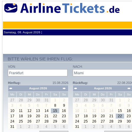
Samstag, 08. August 2026 ¦
BITTE WÄHLEN SIE IHREN FLUG:
VON:
NACH:
Hinflug:
15.08.2026
Rückflug:
22.08.202
August 2026
August 2026
Mo
Di
Mi
Do
Fr
Sa
So
Mo
Di
Mi
Do
Fr
Sa
So
27
28
29
30
31
1
2
27
28
29
30
31
1
2
3
4
5
6
7
8
9
3
4
5
6
7
8
9
10
11
12
13
14
15
16
10
11
12
13
14
15
16
17
18
19
20
21
22
23
17
18
19
20
21
22
23
24
25
26
27
28
29
30
24
25
26
27
28
29
30
31
1
2
3
4
5
6
31
1
2
3
4
5
6