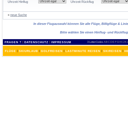
Uhrzeit Hinflug
Uhrzeit Rückflug
»
neue Suche
In dieser Flugauswahl können Sie alle Flüge, Billigflüge & Lin
Bitte wählen Sie einen Hinflug- und Rückflu
:
:
3 Letter-Codes
A
B
C
D
E
F
G
H
I
J
K
FRAGEN ?
DATENSCHUTZ
IMPRESSUM
:
:
:
:
:
FLÜGE
SKIURLAUB
GOLFREISEN
LASTMINUTE REISEN
SKIREISEN
H