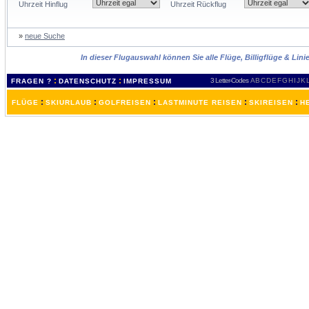
Uhrzeit Hinflug
Uhrzeit Rückflug
»
neue Suche
In dieser Flugauswahl können Sie alle Flüge, Billigflüge & Lin
:
:
3 Letter-Codes
A
B
C
D
E
F
G
H
I
J
K
FRAGEN ?
DATENSCHUTZ
IMPRESSUM
:
:
:
:
:
FLÜGE
SKIURLAUB
GOLFREISEN
LASTMINUTE REISEN
SKIREISEN
H