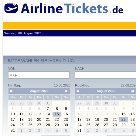
Samstag, 08. August 2026 ¦
BITTE WÄHLEN SIE IHREN FLUG:
VON:
NACH:
Hinflug:
15.08.2026
Rückflug:
22.08.202
August 2026
August 2026
Mo
Di
Mi
Do
Fr
Sa
So
Mo
Di
Mi
Do
Fr
Sa
So
27
28
29
30
31
1
2
27
28
29
30
31
1
2
3
4
5
6
7
8
9
3
4
5
6
7
8
9
10
11
12
13
14
15
16
10
11
12
13
14
15
16
17
18
19
20
21
22
23
17
18
19
20
21
22
23
24
25
26
27
28
29
30
24
25
26
27
28
29
30
31
1
2
3
4
5
6
31
1
2
3
4
5
6