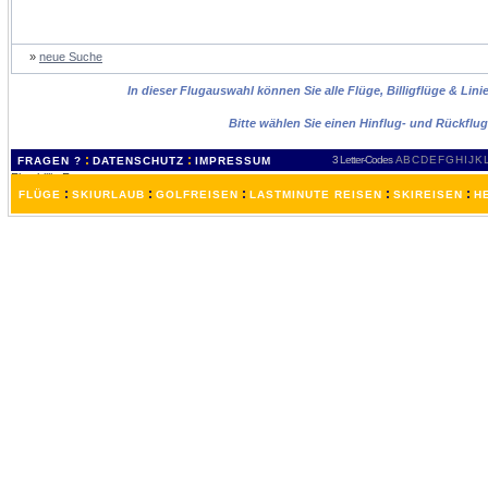
»
neue Suche
In dieser Flugauswahl können Sie alle Flüge, Billigflüge & Lin
Bitte wählen Sie einen Hinflug- und Rückflu
:
:
3 Letter-Codes
A
B
C
D
E
F
G
H
I
J
K
FRAGEN ?
DATENSCHUTZ
IMPRESSUM
:
:
:
:
:
FLÜGE
SKIURLAUB
GOLFREISEN
LASTMINUTE REISEN
SKIREISEN
H