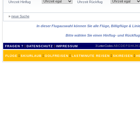
Uhrzeit Hinflug
Uhrzeit Rückflug
»
neue Suche
In dieser Flugauswahl können Sie alle Flüge, Billigflüge & Lin
Bitte wählen Sie einen Hinflug- und Rückflu
:
:
3 Letter-Codes
A
B
C
D
E
F
G
H
I
J
K
FRAGEN ?
DATENSCHUTZ
IMPRESSUM
:
:
:
:
:
FLÜGE
SKIURLAUB
GOLFREISEN
LASTMINUTE REISEN
SKIREISEN
H