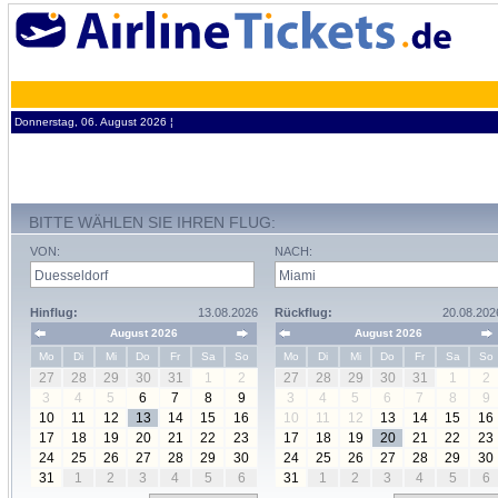
Donnerstag, 06. August 2026 ¦
BITTE WÄHLEN SIE IHREN FLUG:
VON:
NACH:
Hinflug:
13.08.2026
Rückflug:
20.08.202
August 2026
August 2026
Mo
Di
Mi
Do
Fr
Sa
So
Mo
Di
Mi
Do
Fr
Sa
So
27
28
29
30
31
1
2
27
28
29
30
31
1
2
3
4
5
6
7
8
9
3
4
5
6
7
8
9
10
11
12
13
14
15
16
10
11
12
13
14
15
16
17
18
19
20
21
22
23
17
18
19
20
21
22
23
24
25
26
27
28
29
30
24
25
26
27
28
29
30
31
1
2
3
4
5
6
31
1
2
3
4
5
6