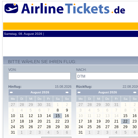
Samstag, 08. August 2026 ¦
BITTE WÄHLEN SIE IHREN FLUG:
VON:
NACH:
Hinflug:
15.08.2026
Rückflug:
22.08.202
August 2026
August 2026
Mo
Di
Mi
Do
Fr
Sa
So
Mo
Di
Mi
Do
Fr
Sa
So
27
28
29
30
31
1
2
27
28
29
30
31
1
2
3
4
5
6
7
8
9
3
4
5
6
7
8
9
10
11
12
13
14
15
16
10
11
12
13
14
15
16
17
18
19
20
21
22
23
17
18
19
20
21
22
23
24
25
26
27
28
29
30
24
25
26
27
28
29
30
31
1
2
3
4
5
6
31
1
2
3
4
5
6