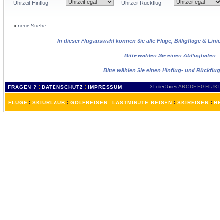
Uhrzeit Hinflug
Uhrzeit Rückflug
»
neue Suche
In dieser Flugauswahl können Sie alle Flüge, Billigflüge & Lin
Bitte wählen Sie einen Abflughafen
Bitte wählen Sie einen Hinflug- und Rückflu
:
:
3 Letter-Codes
A
B
C
D
E
F
G
H
I
J
K
FRAGEN ?
DATENSCHUTZ
IMPRESSUM
:
:
:
:
:
FLÜGE
SKIURLAUB
GOLFREISEN
LASTMINUTE REISEN
SKIREISEN
H