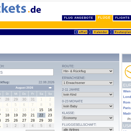
FLÜGE
FLUG ANGEBOTE
FLIGHTS
CH:
ROUTE:
ERWACHSENE:
kflug:
22.08.2026
EU
August 2026
2-11 JAHRE
Wien
o
Di
Mi
Do
Fr
Sa
So
Lon
7
28
29
30
31
1
2
0-23 MONATE
Rom
4
5
6
7
8
9
Paris
0
11
12
13
14
15
16
KLASSE:
Madr
7
18
19
20
21
22
23
Pr
4
25
26
27
28
29
30
FLUGGESELLSCHAFT:
USA
1
1
2
3
4
5
6