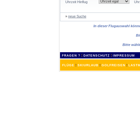
Uhrzeit Hinflug
Uhr
»
neue Suche
In dieser Flugauswahl können
Bi
Bitte wähl
:
:
FRAGEN ?
DATENSCHUTZ
IMPRESSUM
:
:
:
FLÜGE
SKIURLAUB
GOLFREISEN
LASTM