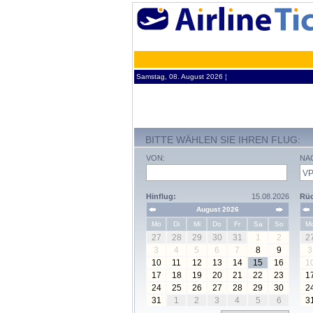
Samstag, 08. August 2026 ¦
BITTE WÄHLEN SIE IHREN FLUG:
VON:
NA
Hinflug:
15.08.2026
Rüc
August 2026
Mo
Di
Mi
Do
Fr
Sa
So
M
27
28
29
30
31
1
2
2
3
4
5
6
7
8
9
3
10
11
12
13
14
15
16
1
17
18
19
20
21
22
23
1
24
25
26
27
28
29
30
2
31
1
2
3
4
5
6
3