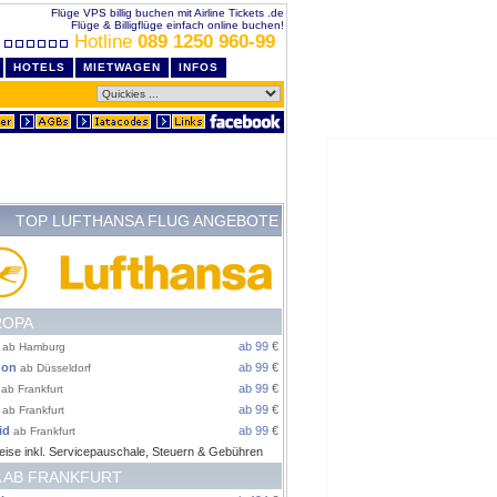
Flüge VPS billig buchen mit Airline Tickets .de
Flüge & Billigflüge einfach online buchen!
Hotline
089 1250 960-99
HOTELS
MIETWAGEN
INFOS
TOP LUFTHANSA FLUG ANGEBOTE
ROPA
ab 99
€
ab Hamburg
don
ab 99
€
ab Düsseldorf
ab 99
€
ab Frankfurt
ab 99
€
ab Frankfurt
id
ab 99
€
ab Frankfurt
eise inkl. Servicepauschale, Steuern & Gebühren
 AB FRANKFURT