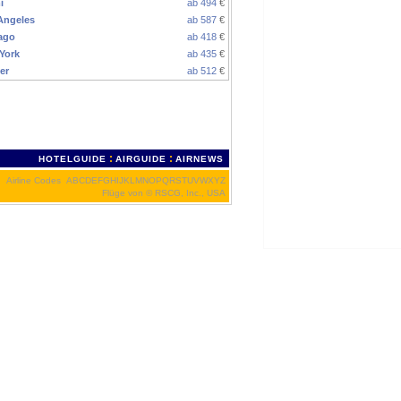
i
ab 494
€
Angeles
ab 587
€
ago
ab 418
€
York
ab 435
€
er
ab 512
€
:
:
HOTELGUIDE
AIRGUIDE
AIRNEWS
Airline Codes
A
B
C
D
E
F
G
H
I
J
K
L
M
N
O
P
Q
R
S
T
U
V
W
X
Y
Z
Flüge von
© RSCG, Inc., USA