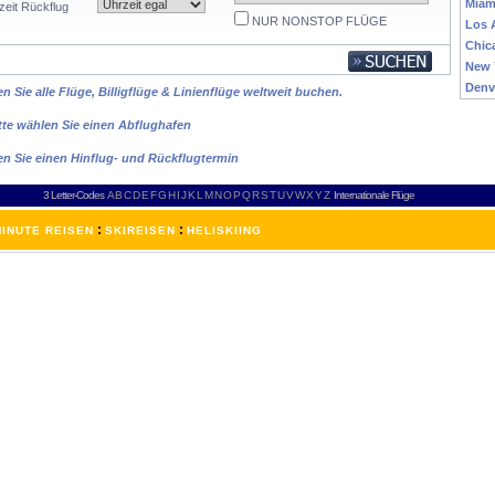
Miam
zeit Rückflug
NUR NONSTOP FLÜGE
Los 
Chic
New 
Denv
 Sie alle Flüge, Billigflüge & Linienflüge weltweit buchen.
tte wählen Sie einen Abflughafen
en Sie einen Hinflug- und Rückflugtermin
3 Letter-Codes
A
B
C
D
E
F
G
H
I
J
K
L
M
N
O
P
Q
R
S
T
U
V
W
X
Y
Z
Internationale Flüge
:
:
INUTE REISEN
SKIREISEN
HELISKIING