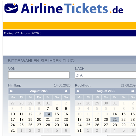
Freitag, 07. August 2026 ¦
BITTE WÄHLEN SIE IHREN FLUG:
VON:
NACH:
Hinflug:
14.08.2026
Rückflug:
21.08.202
August 2026
August 2026
Mo
Di
Mi
Do
Fr
Sa
So
Mo
Di
Mi
Do
Fr
Sa
So
27
28
29
30
31
1
2
27
28
29
30
31
1
2
3
4
5
6
7
8
9
3
4
5
6
7
8
9
10
11
12
13
14
15
16
10
11
12
13
14
15
16
17
18
19
20
21
22
23
17
18
19
20
21
22
23
24
25
26
27
28
29
30
24
25
26
27
28
29
30
31
1
2
3
4
5
6
31
1
2
3
4
5
6