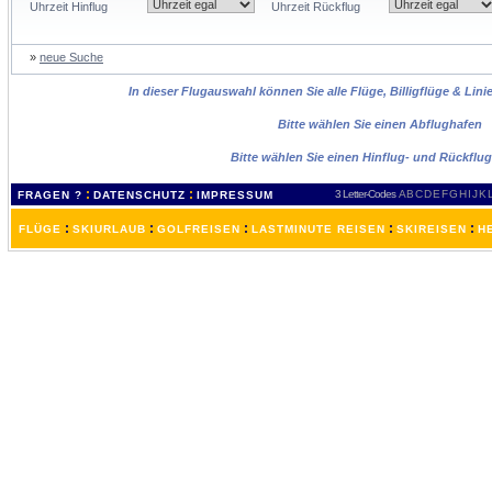
Uhrzeit Hinflug
Uhrzeit Rückflug
»
neue Suche
In dieser Flugauswahl können Sie alle Flüge, Billigflüge & Lin
Bitte wählen Sie einen Abflughafen
Bitte wählen Sie einen Hinflug- und Rückflu
:
:
3 Letter-Codes
A
B
C
D
E
F
G
H
I
J
K
FRAGEN ?
DATENSCHUTZ
IMPRESSUM
:
:
:
:
:
FLÜGE
SKIURLAUB
GOLFREISEN
LASTMINUTE REISEN
SKIREISEN
H