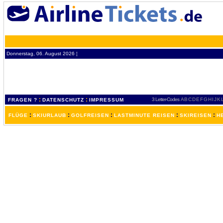
Donnerstag, 06. August 2026 ¦
:
:
3 Letter-Codes
A
B
C
D
E
F
G
H
I
J
K
FRAGEN ?
DATENSCHUTZ
IMPRESSUM
:
:
:
:
:
FLÜGE
SKIURLAUB
GOLFREISEN
LASTMINUTE REISEN
SKIREISEN
H