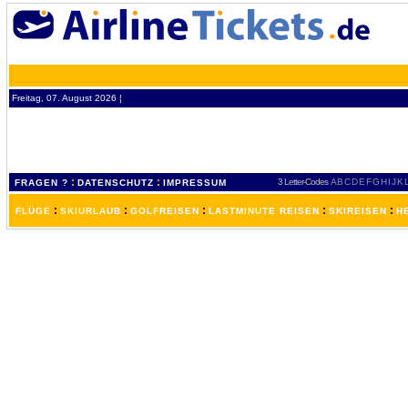
Freitag, 07. August 2026 ¦
:
:
3 Letter-Codes
A
B
C
D
E
F
G
H
I
J
K
FRAGEN ?
DATENSCHUTZ
IMPRESSUM
:
:
:
:
:
FLÜGE
SKIURLAUB
GOLFREISEN
LASTMINUTE REISEN
SKIREISEN
H