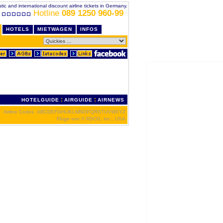
c and international discount airline tickets in Germany.
Hotline
089 1250 960-99
HOTELS
MIETWAGEN
INFOS
:
:
HOTELGUIDE
AIRGUIDE
AIRNEWS
Airline Codes
A
B
C
D
E
F
G
H
I
J
K
L
M
N
O
P
Q
R
S
T
U
V
W
X
Y
Z
Flüge von
© RSCG, Inc., USA