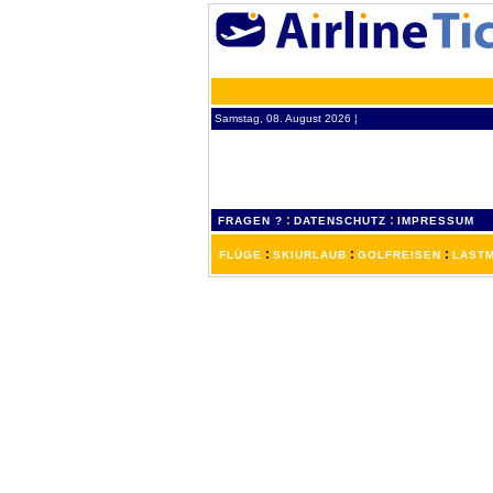
Samstag, 08. August 2026 ¦
:
:
FRAGEN ?
DATENSCHUTZ
IMPRESSUM
:
:
:
FLÜGE
SKIURLAUB
GOLFREISEN
LASTM