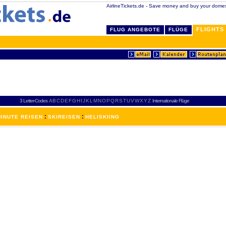
AirlineTickets.de - Save money and buy your domesti
FLIGHTS
FLUG ANGEBOTE
FLÜGE
3 Letter-Codes
A
B
C
D
E
F
G
H
I
J
K
L
M
N
O
P
Q
R
S
T
U
V
W
X
Y
Z
Internationale Flüge
:
:
INUTE REISEN
SKIREISEN
HELISKIING