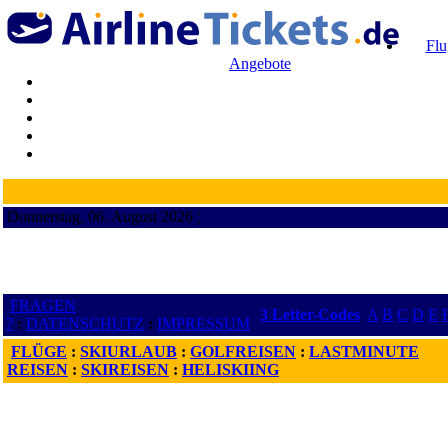
Flu
Angebote
Donnerstag, 06. August 2026 ¦
FRAGEN
3 Letter-Codes
A
B
C
D
E
?
:
DATENSCHUTZ
:
IMPRESSUM
FLÜGE
:
SKIURLAUB
:
GOLFREISEN
:
LASTMINUTE
REISEN
:
SKIREISEN
:
HELISKIING