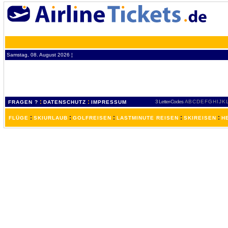
Samstag, 08. August 2026 ¦
:
:
3 Letter-Codes
A
B
C
D
E
F
G
H
I
J
K
FRAGEN ?
DATENSCHUTZ
IMPRESSUM
:
:
:
:
:
FLÜGE
SKIURLAUB
GOLFREISEN
LASTMINUTE REISEN
SKIREISEN
H