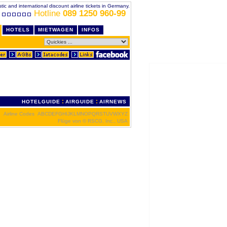
c and international discount airline tickets in Germany.
Hotline
089 1250 960-99
HOTELS
MIETWAGEN
INFOS
:
:
HOTELGUIDE
AIRGUIDE
AIRNEWS
Airline Codes
A
B
C
D
E
F
G
H
I
J
K
L
M
N
O
P
Q
R
S
T
U
V
W
X
Y
Z
Flüge von
© RSCG, Inc., USA