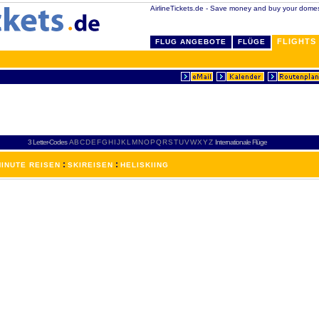
AirlineTickets.de - Save money and buy your domesti
FLIGHTS
FLUG ANGEBOTE
FLÜGE
3 Letter-Codes
A
B
C
D
E
F
G
H
I
J
K
L
M
N
O
P
Q
R
S
T
U
V
W
X
Y
Z
Internationale Flüge
:
:
INUTE REISEN
SKIREISEN
HELISKIING