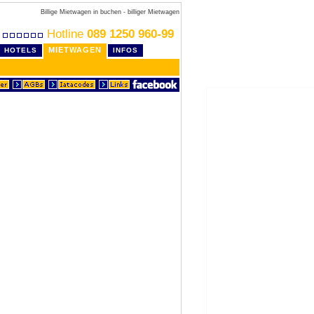
Billige Mietwagen in buchen - billiger Mietwagen
Hotline
089 1250 960-99
MIETWAGEN
HOTELS
INFOS