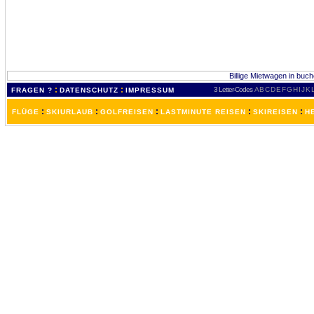
Billige Mietwagen in buch
:
:
3 Letter-Codes
A
B
C
D
E
F
G
H
I
J
K
FRAGEN ?
DATENSCHUTZ
IMPRESSUM
:
:
:
:
:
FLÜGE
SKIURLAUB
GOLFREISEN
LASTMINUTE REISEN
SKIREISEN
H