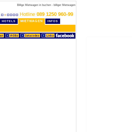
Billige Mietwagen in buchen - billiger Mietwagen
Hotline
089 1250 960-99
MIETWAGEN
HOTELS
INFOS