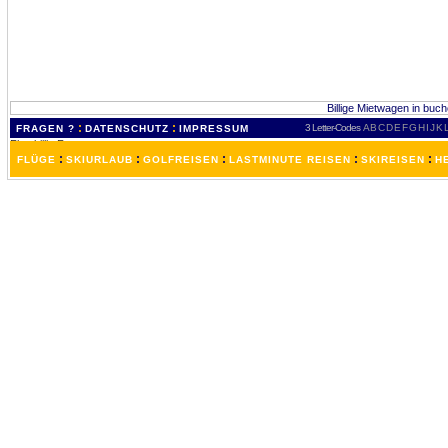
Billige Mietwagen in buch
:
:
3 Letter-Codes
A
B
C
D
E
F
G
H
I
J
K
FRAGEN ?
DATENSCHUTZ
IMPRESSUM
:
:
:
:
:
FLÜGE
SKIURLAUB
GOLFREISEN
LASTMINUTE REISEN
SKIREISEN
H