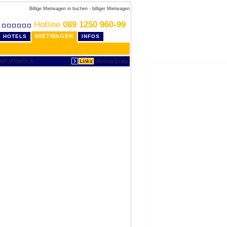
Billige Mietwagen in buchen - billiger Mietwagen
Hotline
089 1250 960-99
MIETWAGEN
HOTELS
INFOS