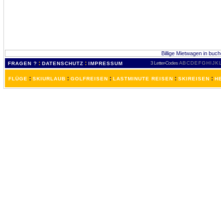
Billige Mietwagen in buch
:
:
3 Letter-Codes
A
B
C
D
E
F
G
H
I
J
K
FRAGEN ?
DATENSCHUTZ
IMPRESSUM
:
:
:
:
:
FLÜGE
SKIURLAUB
GOLFREISEN
LASTMINUTE REISEN
SKIREISEN
H