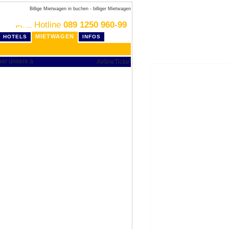
Billige Mietwagen in buchen - billiger Mietwagen
Hotline
089 1250 960-99
MIETWAGEN
HOTELS
INFOS