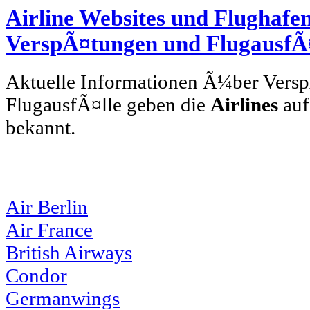
Airline Websites und Flughafen
VerspÃ¤tungen und FlugausfÃ¤
Aktuelle Informationen Ã¼ber Vers
FlugausfÃ¤lle geben die
Airlines
auf
bekannt.
Air Berlin
Air France
British Airways
Condor
Germanwings