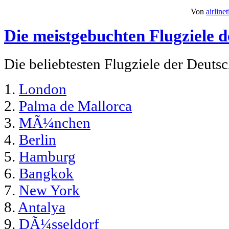
Von
airline
Die meistgebuchten Flugziele 
Die beliebtesten Flugziele der Deuts
1.
London
2.
Palma de Mallorca
3.
MÃ¼nchen
4.
Berlin
5.
Hamburg
6.
Bangkok
7.
New York
8.
Antalya
9.
DÃ¼sseldorf