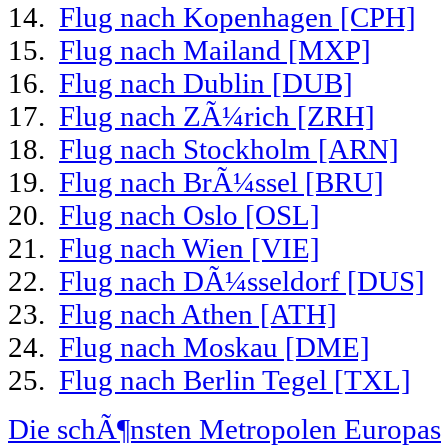
14.
Flug nach Kopenhagen [CPH]
15.
Flug nach Mailand [MXP]
16.
Flug nach Dublin [DUB]
17.
Flug nach ZÃ¼rich [ZRH]
18.
Flug nach Stockholm [ARN]
19.
Flug nach BrÃ¼ssel [BRU]
20.
Flug nach Oslo [OSL]
21.
Flug nach Wien [VIE]
22.
Flug nach DÃ¼sseldorf [DUS]
23.
Flug nach Athen [ATH]
24.
Flug nach Moskau [DME]
25.
Flug nach Berlin Tegel [TXL]
Die schÃ¶nsten Metropolen Europas