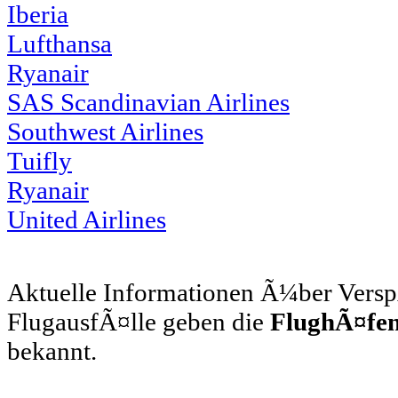
Iberia
Lufthansa
Ryanair
SAS Scandinavian Airlines
Southwest Airlines
Tuifly
Ryanair
United Airlines
Aktuelle Informationen Ã¼ber Vers
FlugausfÃ¤lle geben die
FlughÃ¤fe
bekannt.