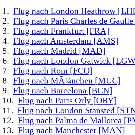
1.
Flug nach London Heathrow [LH
2.
Flug nach Paris Charles de Gaull
3.
Flug nach Frankfurt [FRA]
4.
Flug nach Amsterdam [AMS]
5.
Flug nach Madrid [MAD]
6.
Flug nach London Gatwick [LGW
7.
Flug nach Rom [FCO]
8.
Flug nach MÃ¼nchen [MUC]
9.
Flug nach Barcelona [BCN]
10.
Flug nach Paris Orly [ORY]
11.
Flug nach London Stansted [ST
12.
Flug nach Palma de Mallorca [P
13.
Flug nach Manchester [MAN]