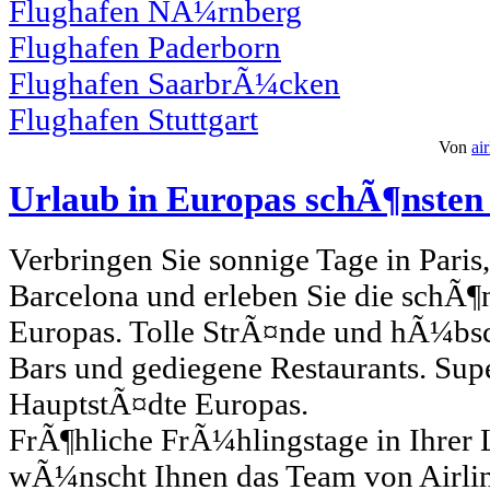
Flughafen NÃ¼rnberg
Flughafen Paderborn
Flughafen SaarbrÃ¼cken
Flughafen Stuttgart
Von
ai
Urlaub in Europas schÃ¶nsten
Verbringen Sie sonnige Tage in Pari
Barcelona und erleben Sie die schÃ¶
Europas. Tolle StrÃ¤nde und hÃ¼bs
Bars und gediegene Restaurants. Sup
HauptstÃ¤dte Europas.
FrÃ¶hliche FrÃ¼hlingstage in Ihrer L
wÃ¼nscht Ihnen das Team von Airlin