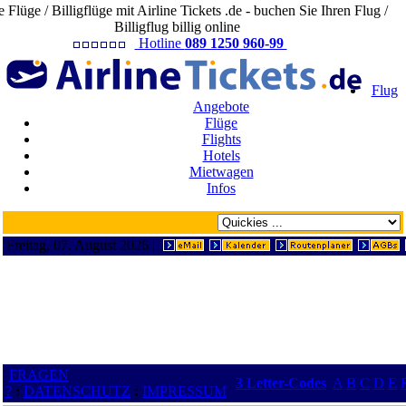
e Flüge / Billigflüge mit Airline Tickets .de - buchen Sie Ihren Flug /
Billigflug billig online
Hotline
089 1250 960-99
Flug
Angebote
Flüge
Flights
Hotels
Mietwagen
Infos
Freitag, 07. August 2026 ¦
FRAGEN
3 Letter-Codes
A
B
C
D
E
?
:
DATENSCHUTZ
:
IMPRESSUM