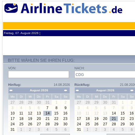
Freitag, 07. August 2026 ¦
BITTE WÄHLEN SIE IHREN FLUG:
VON:
NACH:
Hinflug:
14.08.2026
Rückflug:
21.08.202
August 2026
August 2026
Mo
Di
Mi
Do
Fr
Sa
So
Mo
Di
Mi
Do
Fr
Sa
So
27
28
29
30
31
1
2
27
28
29
30
31
1
2
3
4
5
6
7
8
9
3
4
5
6
7
8
9
10
11
12
13
14
15
16
10
11
12
13
14
15
16
17
18
19
20
21
22
23
17
18
19
20
21
22
23
24
25
26
27
28
29
30
24
25
26
27
28
29
30
31
1
2
3
4
5
6
31
1
2
3
4
5
6