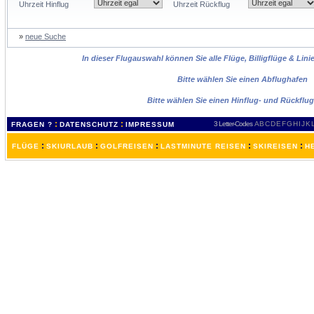
Uhrzeit Hinflug
Uhrzeit Rückflug
»
neue Suche
In dieser Flugauswahl können Sie alle Flüge, Billigflüge & Lin
Bitte wählen Sie einen Abflughafen
Bitte wählen Sie einen Hinflug- und Rückflu
:
:
3 Letter-Codes
A
B
C
D
E
F
G
H
I
J
K
FRAGEN ?
DATENSCHUTZ
IMPRESSUM
:
:
:
:
:
FLÜGE
SKIURLAUB
GOLFREISEN
LASTMINUTE REISEN
SKIREISEN
H