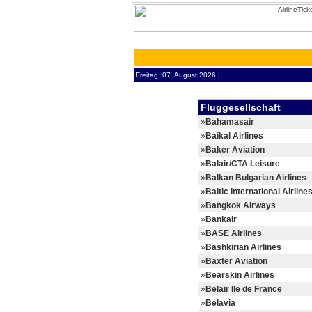
Freitag, 07. August 2026 ¦
Fluggesellschaft
»
Bahamasair
»
Baikal Airlines
»
Baker Aviation
»
Balair/CTA Leisure
»
Balkan Bulgarian Airlines
»
Baltic International Airline
»
Bangkok Airways
»
Bankair
»
BASE Airlines
»
Bashkirian Airlines
»
Baxter Aviation
»
Bearskin Airlines
»
Belair Ile de France
»
Belavia