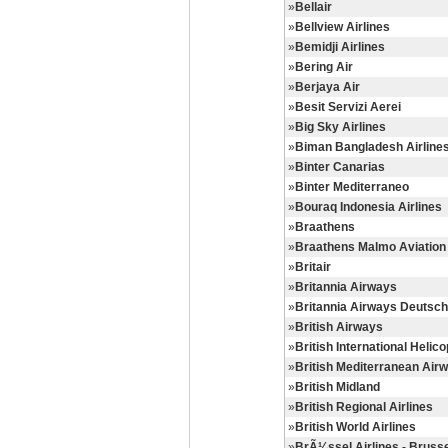
»
Bellair
»
Bellview Airlines
»
Bemidji Airlines
»
Bering Air
»
Berjaya Air
»
Besit Servizi Aerei
»
Big Sky Airlines
»
Biman Bangladesh Airline
»
Binter Canarias
»
Binter Mediterraneo
»
Bouraq Indonesia Airlines
»
Braathens
»
Braathens Malmo Aviation
»
Britair
»
Britannia Airways
»
Britannia Airways Deutsch
»
British Airways
»
British International Helic
»
British Mediterranean Air
»
British Midland
»
British Regional Airlines
»
British World Airlines
»
BrÃ¼ssel Airlines - Brusse