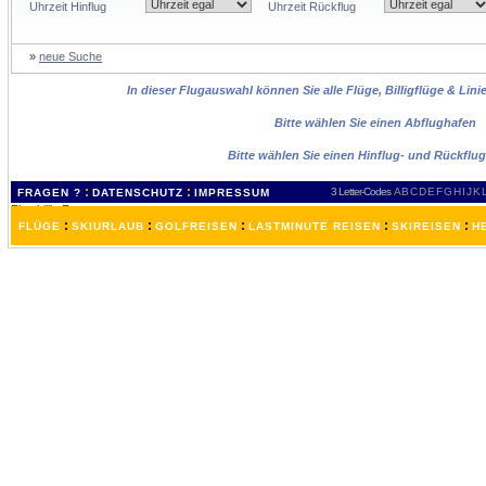
Uhrzeit Hinflug
Uhrzeit Rückflug
»
neue Suche
In dieser Flugauswahl können Sie alle Flüge, Billigflüge & Lin
Bitte wählen Sie einen Abflughafen
Bitte wählen Sie einen Hinflug- und Rückflu
:
:
3 Letter-Codes
A
B
C
D
E
F
G
H
I
J
K
FRAGEN ?
DATENSCHUTZ
IMPRESSUM
:
:
:
:
:
FLÜGE
SKIURLAUB
GOLFREISEN
LASTMINUTE REISEN
SKIREISEN
H