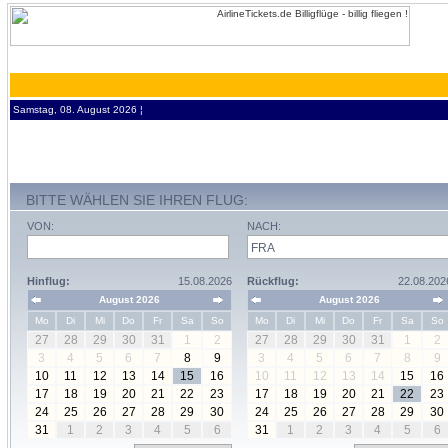
Samstag, 08. August 2026 ¦
BITTE WÄHLEN SIE IHREN FLUG:
VON:
NACH:
Hinflug:
15.08.2026
Rückflug:
22.08.202
August 2026
August 2026
Mo
Di
Mi
Do
Fr
Sa
So
Mo
Di
Mi
Do
Fr
Sa
So
27
28
29
30
31
1
2
27
28
29
30
31
1
2
3
4
5
6
7
8
9
3
4
5
6
7
8
9
10
11
12
13
14
15
16
10
11
12
13
14
15
16
17
18
19
20
21
22
23
17
18
19
20
21
22
23
24
25
26
27
28
29
30
24
25
26
27
28
29
30
31
1
2
3
4
5
6
31
1
2
3
4
5
6