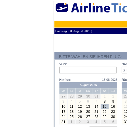
Samstag, 08. August 2026 ¦
BITTE WÄHLEN SIE IHREN FLUG:
VON:
NA
Hinflug:
15.08.2026
Rüc
August 2026
Mo
Di
Mi
Do
Fr
Sa
So
M
27
28
29
30
31
1
2
2
3
4
5
6
7
8
9
3
10
11
12
13
14
15
16
1
17
18
19
20
21
22
23
1
24
25
26
27
28
29
30
2
31
1
2
3
4
5
6
3