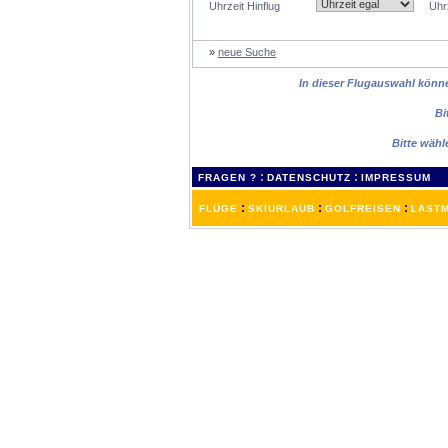
Uhrzeit Hinflug
Uhr
»
neue Suche
In dieser Flugauswahl können
Bi
Bitte wähl
:
:
FRAGEN ?
DATENSCHUTZ
IMPRESSUM
:
:
:
FLÜGE
SKIURLAUB
GOLFREISEN
LASTM