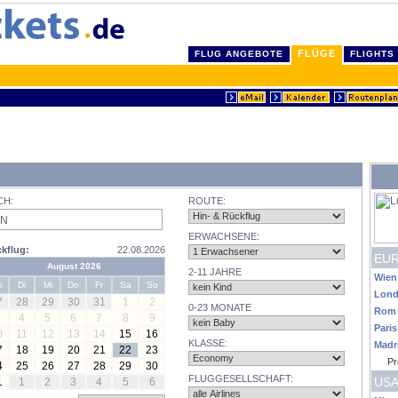
FLÜGE
FLUG ANGEBOTE
FLIGHTS
CH:
ROUTE:
ERWACHSENE:
kflug:
22.08.2026
EU
August 2026
2-11 JAHRE
Wien
o
Di
Mi
Do
Fr
Sa
So
Lon
7
28
29
30
31
1
2
0-23 MONATE
Rom
4
5
6
7
8
9
Paris
0
11
12
13
14
15
16
KLASSE:
Madr
7
18
19
20
21
22
23
Pr
4
25
26
27
28
29
30
FLUGGESELLSCHAFT:
USA
1
1
2
3
4
5
6