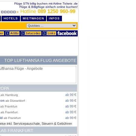
Flüge STN billig buchen mit Airline Tickets .de
Flüge & Billigflüge einfach online buchen!
Hotline
089 1250 960-99
HOTELS
MIETWAGEN
INFOS
TOP LUFTHANSA FLUG ANGEBOTE
ROPA
ab 99
€
ab Hamburg
don
ab 99
€
ab Düsseldorf
ab 99
€
ab Frankfurt
ab 99
€
ab Frankfurt
id
ab 99
€
ab Frankfurt
eise inkl. Servicepauschale, Steuern & Gebühren
 AB FRANKFURT