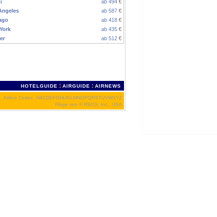
i
ab 494
€
Angeles
ab 587
€
ago
ab 418
€
York
ab 435
€
er
ab 512
€
:
:
HOTELGUIDE
AIRGUIDE
AIRNEWS
Airline Codes
A
B
C
D
E
F
G
H
I
J
K
L
M
N
O
P
Q
R
S
T
U
V
W
X
Y
Z
Flüge von
© RSCG, Inc., USA