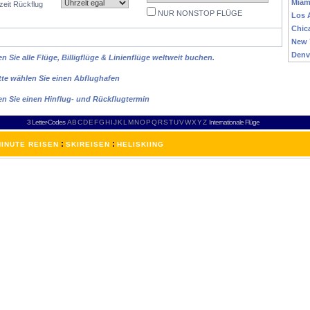
Miam
zeit Rückflug
NUR NONSTOP FLÜGE
Los 
Chic
New 
Denv
 Sie alle Flüge, Billigflüge & Linienflüge weltweit buchen.
tte wählen Sie einen Abflughafen
en Sie einen Hinflug- und Rückflugtermin
3 Letter-Codes
A
B
C
D
E
F
G
H
I
J
K
L
M
N
O
P
Q
R
S
T
U
V
W
X
Y
Z
Internationale Flüge
:
:
INUTE REISEN
SKIREISEN
HELISKIING