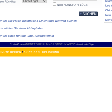
Miam
zeit Rückflug
NUR NONSTOP FLÜGE
Los 
Chic
New 
Denv
 Sie alle Flüge, Billigflüge & Linienflüge weltweit buchen.
tte wählen Sie einen Abflughafen
en Sie einen Hinflug- und Rückflugtermin
3 Letter-Codes
A
B
C
D
E
F
G
H
I
J
K
L
M
N
O
P
Q
R
S
T
U
V
W
X
Y
Z
Internationale Flüge
:
:
INUTE REISEN
SKIREISEN
HELISKIING