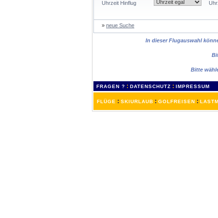
Uhrzeit Hinflug
Uhr
»
neue Suche
In dieser Flugauswahl können
Bi
Bitte wähl
:
:
FRAGEN ?
DATENSCHUTZ
IMPRESSUM
:
:
:
FLÜGE
SKIURLAUB
GOLFREISEN
LASTM