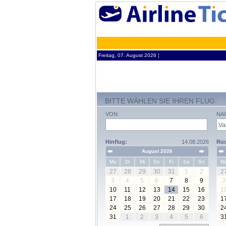
Freitag, 07. August 2026 ¦
BITTE WÄHLEN SIE IHREN FLUG:
VON:
NA
Hinflug:
14.08.2026
Rüc
August 2026
Mo
Di
Mi
Do
Fr
Sa
So
M
27
28
29
30
31
1
2
2
3
4
5
6
7
8
9
3
10
11
12
13
14
15
16
1
17
18
19
20
21
22
23
1
24
25
26
27
28
29
30
2
31
1
2
3
4
5
6
3