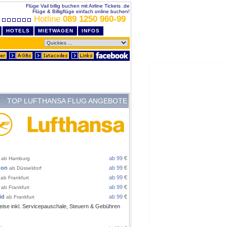
Flüge Vail billig buchen mit Airline Tickets .de
Flüge & Billigflüge einfach online buchen!
Hotline
089 1250 960-99
HOTELS
MIETWAGEN
INFOS
TOP LUFTHANSA FLUG ANGEBOTE
ROPA
ab 99
€
ab Hamburg
don
ab 99
€
ab Düsseldorf
ab 99
€
ab Frankfurt
ab 99
€
ab Frankfurt
id
ab 99
€
ab Frankfurt
eise inkl. Servicepauschale, Steuern & Gebühren
 AB FRANKFURT