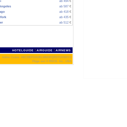
i
ab 494
€
Angeles
ab 587
€
ago
ab 418
€
York
ab 435
€
er
ab 512
€
:
:
HOTELGUIDE
AIRGUIDE
AIRNEWS
Airline Codes
A
B
C
D
E
F
G
H
I
J
K
L
M
N
O
P
Q
R
S
T
U
V
W
X
Y
Z
Flüge von
© RSCG, Inc., USA