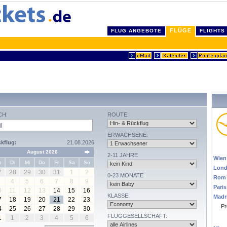
FLÜGE
FLUG ANGEBOTE
FLIGHTS
CH:
ROUTE:
ERWACHSENE:
kflug:
21.08.2026
EU
August 2026
2-11 JAHRE
Wien
o
Di
Mi
Do
Fr
Sa
So
Lon
7
28
29
30
31
1
2
0-23 MONATE
Rom
4
5
6
7
8
9
Paris
0
11
12
13
14
15
16
KLASSE:
Madr
7
18
19
20
21
22
23
Pr
4
25
26
27
28
29
30
FLUGGESELLSCHAFT:
USA
1
1
2
3
4
5
6