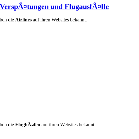
| VerspÃ¤tungen und FlugausfÃ¤lle
eben die
Airlines
auf ihren Websites bekannt.
eben die
FlughÃ¤fen
auf ihren Websites bekannt.