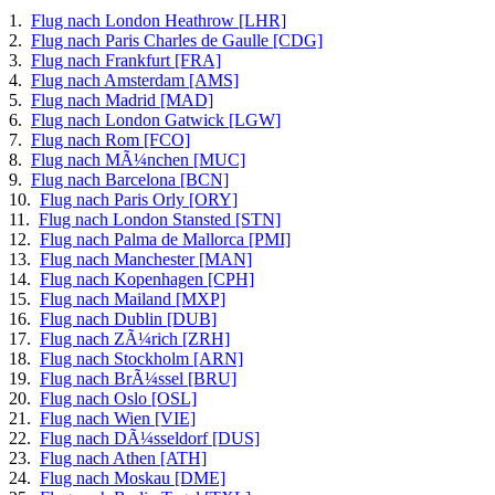
1.
Flug nach London Heathrow [LHR]
2.
Flug nach Paris Charles de Gaulle [CDG]
3.
Flug nach Frankfurt [FRA]
4.
Flug nach Amsterdam [AMS]
5.
Flug nach Madrid [MAD]
6.
Flug nach London Gatwick [LGW]
7.
Flug nach Rom [FCO]
8.
Flug nach MÃ¼nchen [MUC]
9.
Flug nach Barcelona [BCN]
10.
Flug nach Paris Orly [ORY]
11.
Flug nach London Stansted [STN]
12.
Flug nach Palma de Mallorca [PMI]
13.
Flug nach Manchester [MAN]
14.
Flug nach Kopenhagen [CPH]
15.
Flug nach Mailand [MXP]
16.
Flug nach Dublin [DUB]
17.
Flug nach ZÃ¼rich [ZRH]
18.
Flug nach Stockholm [ARN]
19.
Flug nach BrÃ¼ssel [BRU]
20.
Flug nach Oslo [OSL]
21.
Flug nach Wien [VIE]
22.
Flug nach DÃ¼sseldorf [DUS]
23.
Flug nach Athen [ATH]
24.
Flug nach Moskau [DME]