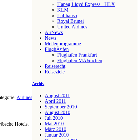
Hapag Lloyd Express - HLX
KLM
Lufthansa
Royal Brunei
United Airlines
AirNews
News
Meilenprogramme
FlughÃ¤fen
Flughafen Frankfurt
Flughafen MÃ¼nchen
Reiserecht
Reiseziele
Archiv
August 2011
tegorie:
Airlines
April 2011
September 2010
August 2010
Juli 2010
Mai 2010
¼bsche Hotels,
März 2010
Januar 2010