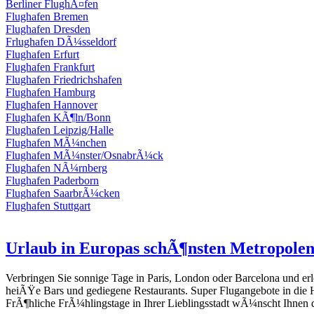
Berliner FlughÃ¤fen
Flughafen Bremen
Flughafen Dresden
Frlughafen DÃ¼sseldorf
Flughafen Erfurt
Flughafen Frankfurt
Flughafen Friedrichshafen
Flughafen Hamburg
Flughafen Hannover
Flughafen KÃ¶ln/Bonn
Flughafen Leipzig/Halle
Flughafen MÃ¼nchen
Flughafen MÃ¼nster/OsnabrÃ¼ck
Flughafen NÃ¼rnberg
Flughafen Paderborn
Flughafen SaarbrÃ¼cken
Flughafen Stuttgart
Urlaub in Europas schÃ¶nsten Metropole
Verbringen Sie sonnige Tage in Paris, London oder Barcelona und e
heiÃŸe Bars und gediegene Restaurants. Super Flugangebote in die 
FrÃ¶hliche FrÃ¼hlingstage in Ihrer Lieblingsstadt wÃ¼nscht Ihnen 