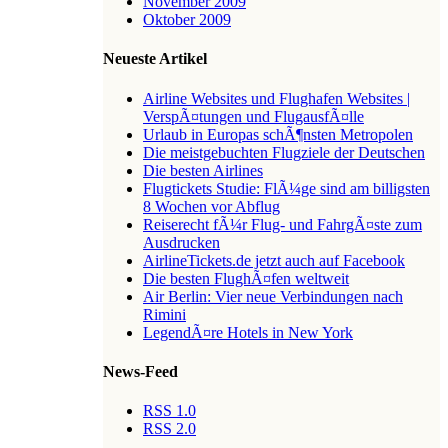
November 2009
Oktober 2009
Neueste Artikel
Airline Websites und Flughafen Websites |
VerspÃ¤tungen und FlugausfÃ¤lle
Urlaub in Europas schÃ¶nsten Metropolen
Die meistgebuchten Flugziele der Deutschen
Die besten Airlines
Flugtickets Studie: FlÃ¼ge sind am billigsten
8 Wochen vor Abflug
Reiserecht fÃ¼r Flug- und FahrgÃ¤ste zum
Ausdrucken
AirlineTickets.de jetzt auch auf Facebook
Die besten FlughÃ¤fen weltweit
Air Berlin: Vier neue Verbindungen nach
Rimini
LegendÃ¤re Hotels in New York
News-Feed
RSS 1.0
RSS 2.0