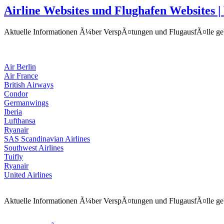
Airline Websites und Flughafen Websites 
Aktuelle Informationen Ã¼ber VerspÃ¤tungen und FlugausfÃ¤lle g
Air Berlin
Air France
British Airways
Condor
Germanwings
Iberia
Lufthansa
Ryanair
SAS Scandinavian Airlines
Southwest Airlines
Tuifly
Ryanair
United Airlines
Aktuelle Informationen Ã¼ber VerspÃ¤tungen und FlugausfÃ¤lle g