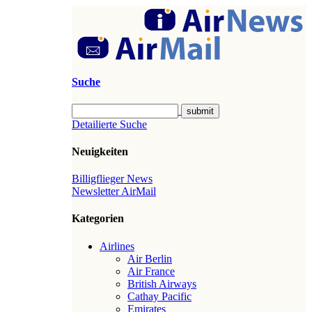
Suche
Detailierte Suche
Neuigkeiten
Billigflieger News
Newsletter AirMail
Kategorien
Airlines
Air Berlin
Air France
British Airways
Cathay Pacific
Emirates