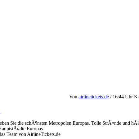
Von
airlinetickets.de
/ 16:44 Uhr Ka
n
rleben Sie die schÃ¶nsten Metropolen Europas. Tolle StrÃ¤nde und hÃ
HauptstÃ¤dte Europas.
das Team von AirlineTickets.de